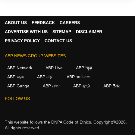
ABOUT US
FEEDBACK
CAREERS
ADVERTISE WITH US
SITEMAP
DISCLAIMER
PRIVACY POLICY
CONTACT US
ABP NEWS GROUP WEBSITES
ABP Network
ABP Live
ABP न्यूज़
ABP আনন্দ
ABP माझा
ABP અસ્મિતા
ABP Ganga
ABP ਸਾਂਝਾ
ABP நாடு
ABP దేశం
FOLLOW US
This website follows the
DNPA Code of Ethics.
Copyright@2026.
All rights reserved.