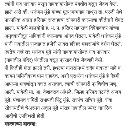
त्यांनी गाव पारावार बसून गावकऱ्यांसोबत पंगतीत बसुन जेवण केलं.
झाले असे की, धनंजय मुंडे यांच्या मूळ जन्मगाव नाथ्रा ता. परळी येथे
पारंपरिक अखंड हरिनाम सप्ताहाचा सोमवारी काल्याचा कीर्तनाने शेवट
झाला. यावेळी बालयोगी ह. भ. प. हरिहर महाराज दिवेगावकर यांच्या
अमृतवाणीतून भाविकांनी काल्याचा आंनद घेतला. यावेळी धनंजय मुंडे
यांनी गावातील सप्ताहात हजेरी लावत हरिहर महाराजांचे दर्शन घेतले.
एवढेच नव्हे तर धनंजय मुंडे यांनी गावकऱ्यांसोबत गाव पारावार
(गावातील मंदिर) पंगतीला बसून प्रसाद घेत जेवणही केले.
मी कितीही मोठा झालो तरी, इथल्या माणसांमध्ये सदैव वावरता यावे व
कायम जमिनीवरच पाय राहावेत, अशी प्रार्थना धनंजय मुंडे हे नेहमी
आपल्या भाषणांतून करत असतात. त्याची सोमवारी प्रचितीच जणू
आली. यावेळी मा. आ. केशवराव आंधळे, जिल्हा परिषद गटनेते अजय
मुंडे, पंचायत समिती सभापती पिंटू मुंडे, सरपंच सचिन मुंडे, सेवा
सोसायटीचे चेअरमन अतुल मुंडे यांसह गावातील ज्येष्ठ नागरिक
आदींची उपस्थिती होती.
महत्त्वाच्या बातम्या: