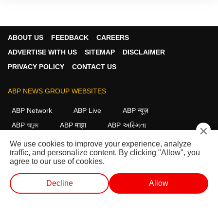
ABOUT US
FEEDBACK
CAREERS
ADVERTISE WITH US
SITEMAP
DISCLAIMER
PRIVACY POLICY
CONTACT US
ABP NEWS GROUP WEBSITES
ABP Network
ABP Live
ABP न्यूज़
ABP আনন্দ
ABP माझा
ABP અસ્મિતા
×
ABP Ganga
ABP ਸਾਂਝਾ
ABP நாடு
ABP దేశం
We use cookies to improve your experience, analyze
traffic, and personalize content. By clicking "Allow", you
FOLLOW US
agree to our use of cookies.
Decline
Allow
This website follows the
DNPA Code of Ethics.
Copyright@2026.
लाईव्ह टीव्ही
शॉर्ट व्हिडीओ
व्हिडीओ
पॉडकास्ट
All rights reserved.