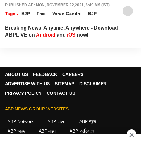
PUBLISHED AT : MON, NOVEMBER 22,2021, 8:49 AM (IST)
Tags :
BJP
Tmc
Varun Gandhi
BJP
Breaking News, Anytime, Anywhere - Download
ABPLIVE on
Android
and
iOS
now!
ABOUT US
FEEDBACK
CAREERS
ADVERTISE WITH US
SITEMAP
DISCLAIMER
PRIVACY POLICY
CONTACT US
ABP NEWS GROUP WEBSITES
ABP Network
ABP Live
ABP न्यूज़
ABP আনন্দ
ABP माझा
ABP અસ્મિતા
×
ABP Ganga
ABP ਸਾਂਝਾ
ABP நாடு
ABP దేశం