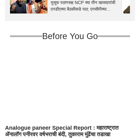
युसूफ पठाणसह NCP च्या तीन खासदारांची
एनडीएच्या बैठकीकडे पाठ; एनसीपीच्या
भूमिकेमुळे राजकीय वर्तुळात खळबळ
Before You Go
Analogue paneer Special Report : महाराष्ट्रात
ॲनालॉग पनीरवर वर्षभराची बंदी, तुकाराम मुंढेंचा तडाखा