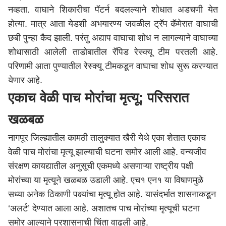
नव्हता. वाघाने शिकारीचा पॅटर्न बदलल्याने शोधात अडचणी येत
होत्या. मात्र आता येडशी अभयारण्य जवळील ट्रॅप कॅमेरात वाघाची
छबी पुन्हा कैद झाली. परंतु अद्याप वाघाचा शोध न लागल्याने वाघाच्या
शोधासाठी आलेली ताडोबातील रॅपिड रेस्क्यू टीम परतली आहे.
परिणामी आता पुण्यातील रेस्क्यू टीमकडून वाघाचा शोध सुरू करण्यात
येणार आहे.
एकाच वेळी पाच मोरांचा मृत्यू; परिसरात
खळबळ
नागपूर जिल्ह्यातील कामठी तालुक्यात खैरी येथे एका शेतात एकाच
वेळी पाच मोरांचा मृत्यू झाल्याची घटना समोर आली आहे. वन्यजीव
संरक्षण कायद्यातील अनुसूची एकमध्ये असणाऱ्या राष्ट्रीय पक्षी
मोरांच्या या मृत्यूने खळबळ उडाली आहे. एच१ एन१ या विषाणमुळे
सध्या अनेक ठिकाणी पक्ष्यांचा मृत्यू होत आहे. यासंदर्भात शासनाकडून
‘अलर्ट’ देण्यात आला आहे. अशातच पाच मोरांच्या मृत्यूची घटना
समोर आल्याने प्रशासनाची चिंता वाढली आहे.