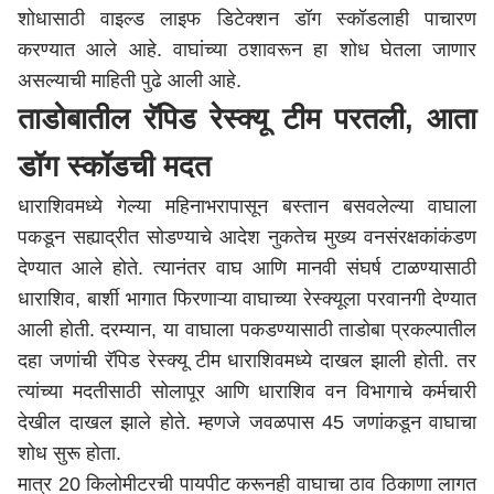
शोधासाठी वाइल्ड लाइफ डिटेक्शन डॉग स्कॉडलाही पाचारण
करण्यात आले आहे. वाघांच्या ठशावरून हा शोध घेतला जाणार
असल्याची माहिती पुढे आली आहे.
ताडोबातील रॅपिड रेस्क्यू टीम परतली, आता
डॉग स्कॉडची मदत
धाराशिवमध्ये गेल्या महिनाभरापासून बस्तान बसवलेल्या वाघाला
पकडून सह्याद्रीत सोडण्याचे आदेश नुकतेच मुख्य वनसंरक्षकांकंडण
देण्यात आले होते. त्यानंतर वाघ आणि मानवी संघर्ष टाळण्यासाठी
धाराशिव, बार्शी भागात फिरणाऱ्या वाघाच्या रेस्क्यूला परवानगी देण्यात
आली होती. दरम्यान, या वाघाला पकडण्यासाठी ताडोबा प्रकल्पातील
दहा जणांची रॅपिड रेस्क्यू टीम धाराशिवमध्ये दाखल झाली होती. तर
त्यांच्या मदतीसाठी
सोलापूर
आणि
धाराशिव
वन विभागाचे कर्मचारी
देखील दाखल झाले होते. म्हणजे जवळपास 45 जणांकडून वाघाचा
शोध सुरू होता.
मात्र 20 किलोमीटरची पायपीट करूनही वाघाचा ठाव ठिकाणा लागत