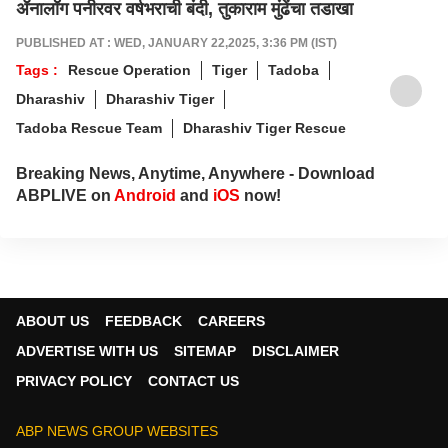
ॲनालॉग पनीरवर वर्षभराची बंदी, तुकाराम मुंढेंचा तडाखा
PUBLISHED AT : WED, JANUARY 22,2025, 3:36 PM (IST)
Tags :
Rescue Operation
Tiger
Tadoba
Dharashiv
Dharashiv Tiger
Tadoba Rescue Team
Dharashiv Tiger Rescue
Breaking News, Anytime, Anywhere - Download
ABPLIVE on
Android
and
iOS
now!
ABOUT US
FEEDBACK
CAREERS
ADVERTISE WITH US
SITEMAP
DISCLAIMER
PRIVACY POLICY
CONTACT US
ABP NEWS GROUP WEBSITES