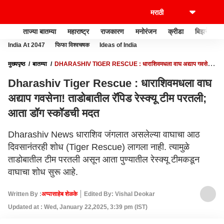
ताज्या बातम्या
महाराष्ट्र
राजकारण
मनोरंजन
क्रीडा
बिझनेस
India At 2047
फिफा विश्वचषक
Ideas of India
मुख्यपृष्ठ
बातम्या
DHARASHIV TIGER RESCUE : धाराशिवमधला वाघ अद्याप गवसेना!
ताडोबातील रॅपिड रेस्क्यू टीम परतली; आता डॉग स्कॉडची मदत
Dharashiv Tiger Rescue : धाराशिवमधला वाघ
अद्याप गवसेना! ताडोबातील रॅपिड रेस्क्यू टीम परतली;
आता डॉग स्कॉडची मदत
Dharashiv News धाराशिव जंगलात असलेल्या वाघाचा आठ
दिवसानंतरही शोध (Tiger Rescue) लागला नाही. त्यामुळे
ताडोबातील टीम परतली असून आता पुण्यातील रेस्क्यू टीमकडून
वाघाचा शोध सुरू आहे.
Written By :
अप्पासाहेब शेळके
Edited By: Vishal Deokar
Updated at : Wed, January 22,2025, 3:39 pm (IST)