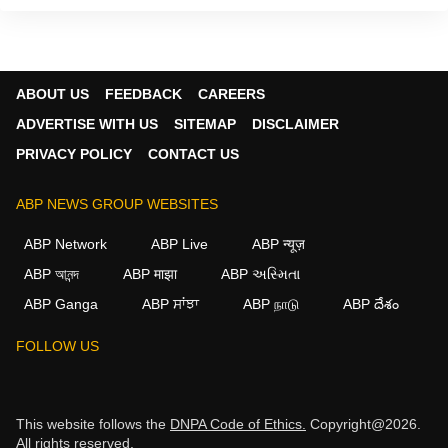
ABOUT US
FEEDBACK
CAREERS
ADVERTISE WITH US
SITEMAP
DISCLAIMER
PRIVACY POLICY
CONTACT US
ABP NEWS GROUP WEBSITES
ABP Network
ABP Live
ABP न्यूज़
ABP আনন্দ
ABP माझा
ABP અસ્મિતા
ABP Ganga
ABP ਸਾਂਝਾ
ABP நாடு
ABP దేశం
FOLLOW US
This website follows the
DNPA Code of Ethics.
Copyright@2026.
All rights reserved.