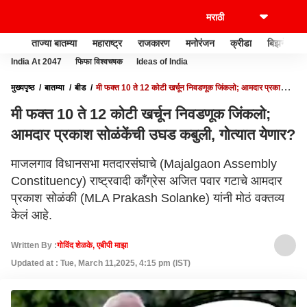
ताज्या बातम्या
महाराष्ट्र
राजकारण
मनोरंजन
क्रीडा
बिझनेस
India At 2047
फिफा विश्वचषक
Ideas of India
मुख्यपृष्ठ
बातम्या
बीड
मी फक्त 10 ते 12 कोटी खर्चून निवडणूक जिंकलो; आमदार प्रकाश
सोळंकेंची उघड कबुली, गोत्यात येणार?
मी फक्त 10 ते 12 कोटी खर्चून निवडणूक जिंकलो;
आमदार प्रकाश सोळंकेंची उघड कबुली, गोत्यात येणार?
माजलगाव विधानसभा मतदारसंघाचे (Majalgaon Assembly
Constituency) राष्ट्रवादी काँग्रेस अजित पवार गटाचे आमदार
प्रकाश सोळंकी (MLA Prakash Solanke) यांनी मोठं वक्तव्य
केलं आहे.
Written By :
गोविंद शेळके, एबीपी माझा
Updated at : Tue, March 11,2025, 4:15 pm (IST)