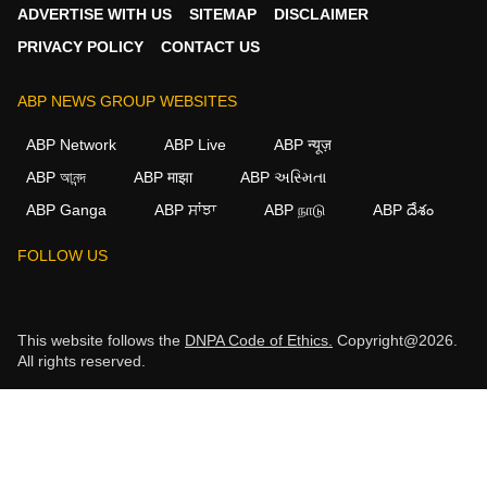
ADVERTISE WITH US
SITEMAP
DISCLAIMER
PRIVACY POLICY
CONTACT US
ABP NEWS GROUP WEBSITES
ABP Network
ABP Live
ABP न्यूज़
ABP আনন্দ
ABP माझा
ABP અસ્મિતા
ABP Ganga
ABP ਸਾਂਝਾ
ABP நாடு
ABP దేశం
FOLLOW US
This website follows the
DNPA Code of Ethics.
Copyright@2026.
All rights reserved.