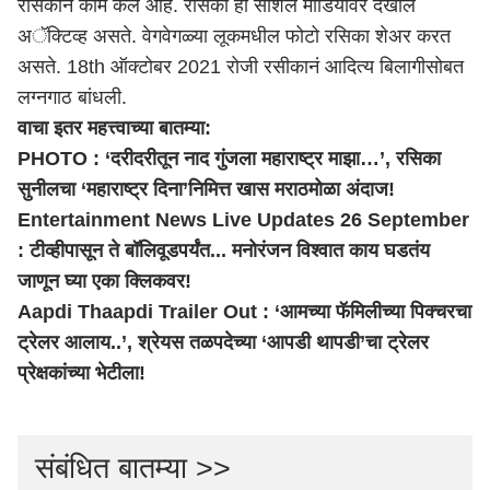
रसिकानं काम केलं आहे. रसिका ही सोशल मीडियावर देखील
अॅक्टिव्ह असते. वेगवेगळ्या लूकमधील फोटो रसिका शेअर करत
असते. 18th ऑक्टोबर 2021 रोजी रसीकानं आदित्य बिलागीसोबत
लग्नगाठ बांधली.
वाचा इतर महत्त्वाच्या बातम्या:
PHOTO : ‘दरीदरीतून नाद गुंजला महाराष्ट्र माझा…’, रसिका
सुनीलचा ‘
महाराष्ट्र
दिना’निमित्त खास मराठमोळा अंदाज!
Entertainment News Live Updates 26 September
: टीव्हीपासून ते बॉलिवूडपर्यंत... मनोरंजन विश्वात काय घडतंय
जाणून घ्या एका क्लिकवर!
Aapdi Thaapdi Trailer Out : ‘आमच्या फॅमिलीच्या पिक्चरचा
ट्रेलर आलाय..’, श्रेयस तळपदेच्या ‘आपडी थापडी’चा ट्रेलर
प्रेक्षकांच्या भेटीला!
संबंधित बातम्या >>