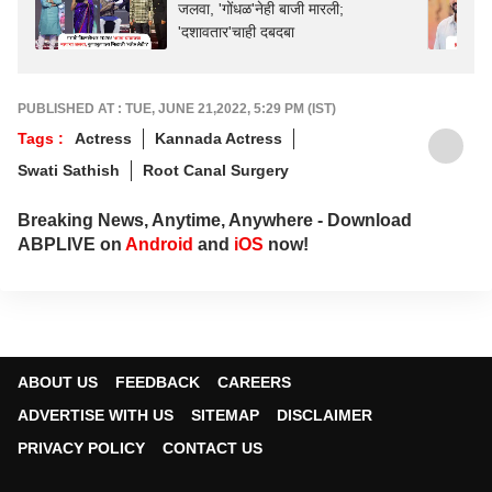
जलवा, 'गोंधळ'नेही बाजी मारली;
'दशावतार'चाही दबदबा
PUBLISHED AT : TUE, JUNE 21,2022, 5:29 PM (IST)
Tags :
Actress
Kannada Actress
Swati Sathish
Root Canal Surgery
Breaking News, Anytime, Anywhere - Download
ABPLIVE on
Android
and
iOS
now!
ABOUT US
FEEDBACK
CAREERS
ADVERTISE WITH US
SITEMAP
DISCLAIMER
PRIVACY POLICY
CONTACT US