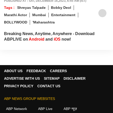
PUBLISHED AT : SAT, DECEMBER 16,2023, 6:45 AM (IST)
Tags :
Shreyas Talpade
Bobby Deol
Marathi Actor
Mumbai
Entertainment
BOLLYWOOD
'Maharashtra
Breaking News, Anytime, Anywhere - Download
ABPLIVE on
Android
and
iOS
now!
ABOUT US
FEEDBACK
CAREERS
ADVERTISE WITH US
SITEMAP
DISCLAIMER
PRIVACY POLICY
CONTACT US
ABP NEWS GROUP WEBSITES
ABP Network
ABP Live
ABP न्यूज़