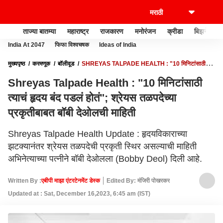
ताज्या बातम्या
महाराष्ट्र
राजकारण
मनोरंजन
क्रीडा
बिझनेस
India At 2047
फिफा विश्वचषक
Ideas of India
मुख्यपृष्ठ
करमणूक
बॉलीवूड
SHREYAS TALPADE HEALTH : "10 मिनिटांसाठी
त्याचं हृदय बंद पडलं होतं"; श्रेयस तळपदेच्या प्रकृतीबाबत बॉबी देओलची माहिती
Shreyas Talpade Health : "10 मिनिटांसाठी
त्याचं हृदय बंद पडलं होतं"; श्रेयस तळपदेच्या
प्रकृतीबाबत बॉबी देओलची माहिती
Shreyas Talpade Health Update : हृदयविकाराच्या
झटक्यानंतर श्रेयस तळपदेची प्रकृती स्थिर असल्याची माहिती
अभिनेत्याच्या पत्नीने बॉबी देओलला (Bobby Deol) दिली आहे.
Written By :
एबीपी माझा एंटरटेनमेंट डेस्क
Edited By: मंजिरी पोखरकर
Updated at : Sat, December 16,2023, 6:45 am (IST)