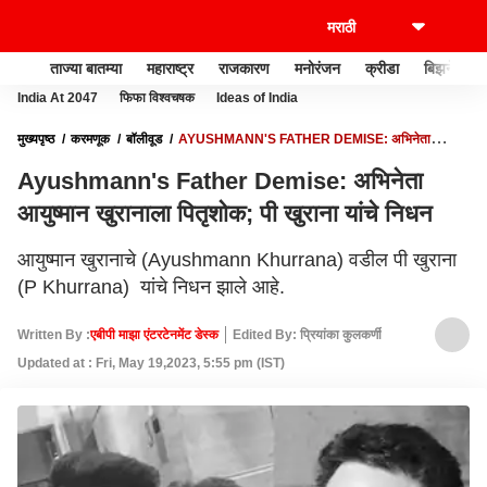
ताज्या बातम्या
महाराष्ट्र
राजकारण
मनोरंजन
क्रीडा
बिझनेस
India At 2047
फिफा विश्वचषक
Ideas of India
मुख्यपृष्ठ
करमणूक
बॉलीवूड
AYUSHMANN'S FATHER DEMISE: अभिनेता
आयुष्मान खुरानाला पितृशोक; पी खुराना यांचे निधन
Ayushmann's Father Demise: अभिनेता
आयुष्मान खुरानाला पितृशोक; पी खुराना यांचे निधन
आयुष्मान खुरानाचे (Ayushmann Khurrana) वडील पी खुराना
(P Khurrana) यांचे निधन झाले आहे.
Written By :
एबीपी माझा एंटरटेनमेंट डेस्क
Edited By: प्रियांका कुलकर्णी
Updated at : Fri, May 19,2023, 5:55 pm (IST)