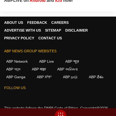
ABPLIVE on
Android
and
iOS
now!
ABOUT US
FEEDBACK
CAREERS
ADVERTISE WITH US
SITEMAP
DISCLAIMER
PRIVACY POLICY
CONTACT US
ABP NEWS GROUP WEBSITES
ABP Network
ABP Live
ABP न्यूज़
ABP আনন্দ
ABP माझा
ABP અસ્મિતા
ABP Ganga
ABP ਸਾਂਝਾ
ABP நாடு
ABP దేశం
FOLLOW US
This website follows the
DNPA Code of Ethics.
Copyright@2026.
All rights reserved.