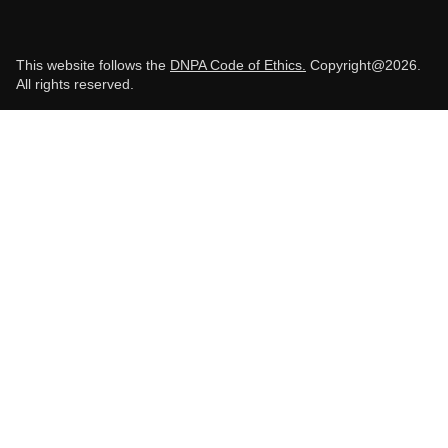
This website follows the
DNPA Code of Ethics.
Copyright@2026.
All rights reserved.