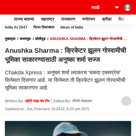
ताज्या बातम्या
महाराष्ट्र
राजकारण
मनोरंजन
क्रीडा
बिझनेस
India At 2047
फिफा विश्वचषक
Ideas of India
मुख्यपृष्ठ
करमणूक
बॉलीवूड
ANUSHKA SHARMA : क्रिकेटर झूलन गोस्वामीची
भूमिका साकारण्यासाठी अनुष्का शर्मा सज्ज
Anushka Sharma : क्रिकेटर झूलन गोस्वामीची
भूमिका साकारण्यासाठी अनुष्का शर्मा सज्ज
Chakda Xpress : अनुष्का शर्मा लवकरच 'चकदा एक्सप्रेस'
सिनेमात दिसणार आहे. या सिनेमात ती क्रिकेटर झूलन गोस्वामीची
भूमिका साकारणार आहे.
Written By :
एबीपी माझा वेब टीम
Edited By: मंजिरी पोखरकर
Updated at : Sat, February 19,2022, 8:25 pm (IST)