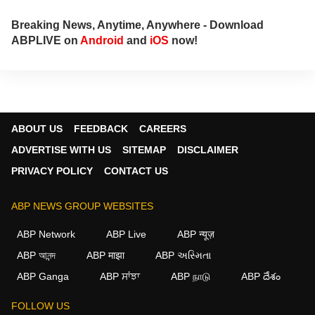
Breaking News, Anytime, Anywhere - Download
ABPLIVE on
Android
and
iOS
now!
ABOUT US
FEEDBACK
CAREERS
ADVERTISE WITH US
SITEMAP
DISCLAIMER
PRIVACY POLICY
CONTACT US
ABP NEWS GROUP WEBSITES
ABP Network
ABP Live
ABP न्यूज़
ABP আনন্দ
ABP माझा
ABP અસ્મિતા
ABP Ganga
ABP ਸਾਂਝਾ
ABP நாடு
ABP దేశం
FOLLOW US