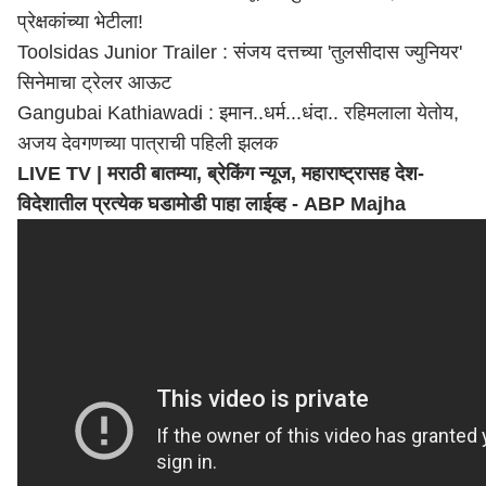
प्रेक्षकांच्या भेटीला!
Toolsidas Junior Trailer : संजय दत्तच्या 'तुलसीदास ज्युनियर'
सिनेमाचा ट्रेलर आऊट
Gangubai Kathiawadi : इमान..धर्म...धंदा.. रहिमलाला येतोय,
अजय देवगणच्या पात्राची पहिली झलक
LIVE TV | मराठी बातम्या, ब्रेकिंग न्यूज,
महाराष्ट्र
ासह देश-
विदेशातील प्रत्येक घडामोडी पाहा लाईव्ह - ABP Majha