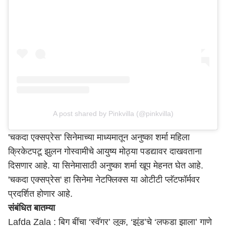
A post shared by Pinkvilla (@pinkvilla)
'चकदा एक्सप्रेस' सिनेमाच्या माध्यमातून अनुष्का शर्मा महिला
क्रिकेटपटू झुलन गोस्वामीचे आयुष्य मोठ्या पडद्यावर दाखवताना
दिसणार आहे. या सिनेमासाठी अनुष्का शर्मा खूप मेहनत घेत आहे.
'चकदा एक्सप्रेस' हा सिनेमा नेटफ्लिक्स या ओटीटी प्लॅटफॉर्मवर
प्रदर्शित होणार आहे.
संबंधित बातम्या
Lafda Zala : बिग बींचा ‘स्वॅगर’ लूक, ‘झुंड’चे ‘लफडा झाला’ गाणे