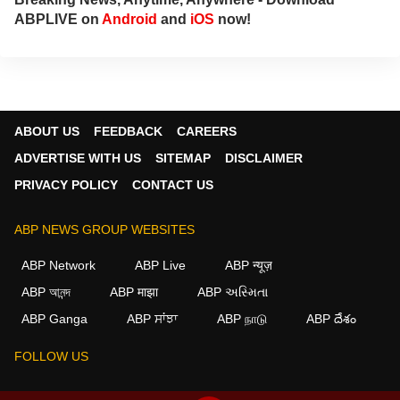
ABPLIVE on
Android
and
iOS
now!
ABOUT US
FEEDBACK
CAREERS
ADVERTISE WITH US
SITEMAP
DISCLAIMER
PRIVACY POLICY
CONTACT US
ABP NEWS GROUP WEBSITES
ABP Network
ABP Live
ABP न्यूज़
ABP আনন্দ
ABP माझा
ABP અસ્મિતા
×
ABP Ganga
ABP ਸਾਂਝਾ
ABP நாடு
ABP దేశం
We use cookies to improve your experience, analyze
traffic, and personalize content. By clicking "Allow", you
FOLLOW US
agree to our use of cookies.
Decline
Allow