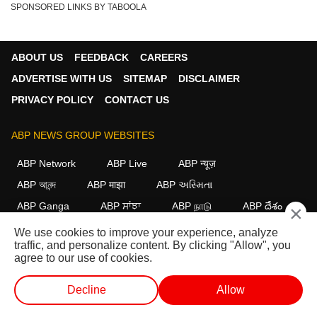
SPONSORED LINKS BY TABOOLA
ABOUT US
FEEDBACK
CAREERS
ADVERTISE WITH US
SITEMAP
DISCLAIMER
PRIVACY POLICY
CONTACT US
ABP NEWS GROUP WEBSITES
ABP Network
ABP Live
ABP न्यूज़
ABP আনন্দ
ABP माझा
ABP અસ્મિતા
ABP Ganga
ABP ਸਾਂਝਾ
ABP நாடு
ABP దేశం
×
We use cookies to improve your experience, analyze
FOLLOW US
traffic, and personalize content. By clicking "Allow", you
agree to our use of cookies.
Decline
Allow
This website follows the
DNPA Code of Ethics.
Copyright@2026.
All rights reserved.
लाईव्ह टीव्ही
शॉर्ट व्हिडीओ
व्हिडीओ
पॉडकास्ट