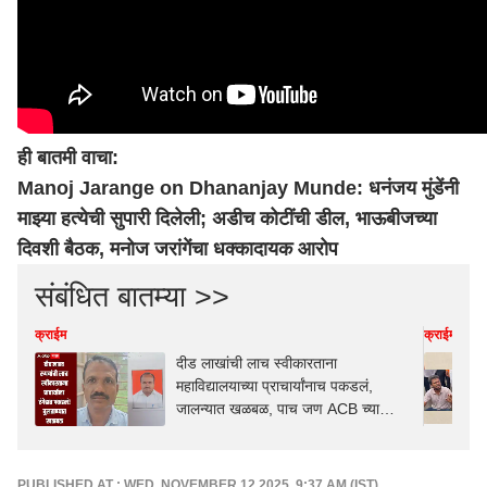
ही बातमी वाचा
:
Manoj Jarange on Dhananjay Munde:
धनंजय मुंडेंनी
माझ्या हत्येची सुपारी दिलेली; अडीच कोटींची डील, भाऊबीजच्या
दिवशी बैठक, मनोज जरांगेंचा धक्कादायक आरोप
संबंधित बातम्या >>
क्राईम
क्राईम
दीड लाखांची लाच स्वीकारताना
महाविद्यालयाच्या प्राचार्यांनाच पकडलं,
जालन्यात खळबळ, पाच जण ACB च्या
जाळ्यात
PUBLISHED AT : WED, NOVEMBER 12,2025, 9:37 AM (IST)