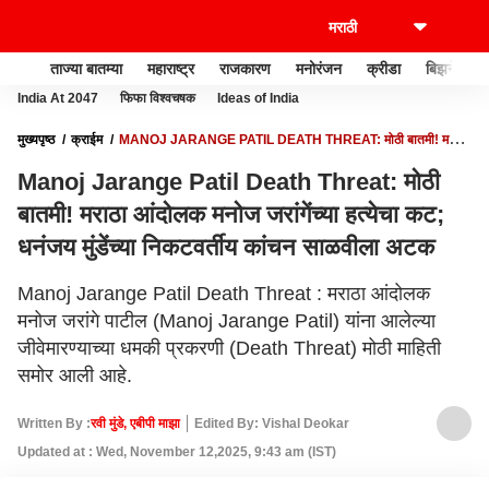
ताज्या बातम्या
महाराष्ट्र
राजकारण
मनोरंजन
क्रीडा
बिझनेस
India At 2047
फिफा विश्वचषक
Ideas of India
मुख्यपृष्ठ
क्राईम
MANOJ JARANGE PATIL DEATH THREAT: मोठी बातमी! मराठा
आंदोलक मनोज जरांगेंच्या हत्येचा कट; धनंजय मुंडेंच्या निकटवर्तीय कांचन साळवीला अटक
Manoj Jarange Patil Death Threat: मोठी
बातमी! मराठा आंदोलक मनोज जरांगेंच्या हत्येचा कट;
धनंजय मुंडेंच्या निकटवर्तीय कांचन साळवीला अटक
Manoj Jarange Patil Death Threat : मराठा आंदोलक
मनोज जरांगे पाटील (Manoj Jarange Patil) यांना आलेल्या
जीवेमारण्याच्या धमकी प्रकरणी (Death Threat) मोठी माहिती
समोर आली आहे.
Written By :
रवी मुंडे, एबीपी माझा
Edited By: Vishal Deokar
Updated at : Wed, November 12,2025, 9:43 am (IST)