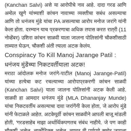
(Kanchan Salvi) असे
या
आरोपीचे नाव
आहे
. दादा गरड आणि
अमोल खुणे यांच्याशी कांचन नावाच्या व्यक्तीचा सबंध असल्याचा
आणि तो धनंजय मुंडे यांचा PA असल्याचा आरोप मनोज जरांगे यांनी
केला होता.
दरम्यान
याच
प्रकरणाचा
अधिक
तपास
करत
रात्री (11
नोव्हेंबर
) उशिरा कांचन साळवी याला जालना पोलिसांनी चौकशीसाठी
ताब्यात घेऊन, चौकशी अंती त्याला अटक केलं
य
.
Conspiracy To Kill Manoj Jarange Patil :
धनंजय मुंडेंच्या निकटवर्तीयाला अटक!
मराठा आंदोलक मनोज जरांगे-पाटील (Manoj Jarange-Patil)
यांच्या हत्येचा कट रचल्याच्या आरोपाप्रकरणी कांचन साळवी
(Kanchan Salvi) याला जालना पोलिसांनी अटक केली आहे.
साळवी हा आमदार धनंजय मुंडे (MLA Dhananjay Munde)
यांचा निकटवर्तीय असल्याचा दावा जरांगेंनी केला होता, जे आरोप मुंडे
यांनी फेटाळले आहेत. अटकेपूर्वी कांचन साळवीने आपली बाजू मांडली
होती, 'गरडसाहेब माझा अर्थार्थिकपणतच संबंध नाहीये. जे पण काही
चौकशी असेल, नार्कोटिक्स असेल, त्यावर मी पूर्णपणे समोर जायला