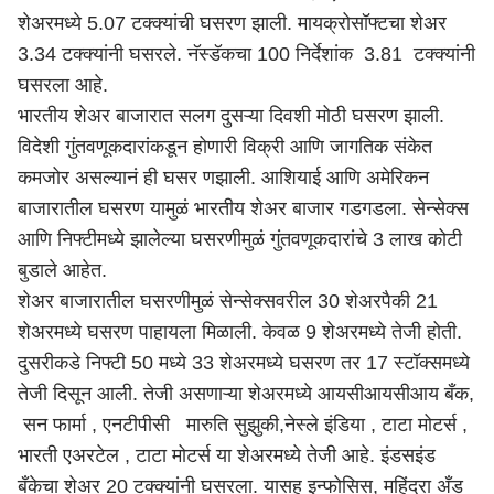
शेअरमध्ये 5.07 टक्क्यांची घसरण झाली. मायक्रोसॉफ्टचा शेअर
3.34 टक्क्यांनी घसरले. नॅस्डॅकचा 100 निर्देशांक 3.81 टक्क्यांनी
घसरला आहे.
भारतीय शेअर बाजारात सलग दुसऱ्या दिवशी मोठी घसरण झाली.
विदेशी गुंतवणूकदारांकडून होणारी विक्री आणि जागतिक संकेत
कमजोर असल्यानं ही घसर णझाली. आशियाई आणि अमेरिकन
बाजारातील घसरण यामुळं भारतीय शेअर बाजार गडगडला. सेन्सेक्स
आणि निफ्टीमध्ये झालेल्या घसरणीमुळं गुंतवणूकदारांचे 3 लाख कोटी
बुडाले आहेत.
शेअर बाजारातील घसरणीमुळं सेन्सेक्सवरील 30 शेअरपैकी 21
शेअरमध्ये घसरण पाहायला मिळाली. केवळ 9 शेअरमध्ये तेजी होती.
दुसरीकडे निफ्टी 50 मध्ये 33 शेअरमध्ये घसरण तर 17 स्टॉक्समध्ये
तेजी दिसून आली. तेजी असणाऱ्या शेअरमध्ये आयसीआयसीआय बँक,
सन फार्मा , एनटीपीसी मारुति सुझुकी,नेस्ले इंडिया , टाटा मोटर्स ,
भारती एअरटेल , टाटा मोटर्स या शेअरमध्ये तेजी आहे. इंडसइंड
बँकेचा शेअर 20 टक्क्यांनी घसरला. यासह इन्फोसिस, महिंद्रा अँड