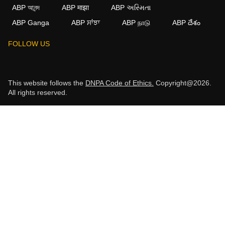
ABP আনন্দ
ABP माझा
ABP અસ્મિતા
ABP Ganga
ABP ਸਾਂਝਾ
ABP நாடு
ABP దేశం
FOLLOW US
This website follows the
DNPA Code of Ethics.
Copyright@2026.
All rights reserved.