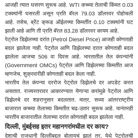
आजही त्यात घसरण सुरूच आहे. WTI कच्च्या तेलाची किंमत 0.03
टक्क्यांनी घसरली असून प्रति बॅरल 79.03 डॉलरवर पोहोचली
आहे. तसेच, ब्रेंट क्रूड ऑईलच्या किमतींत 0.10 टक्क्यांनी घट
झाली आहे आणि ती प्रति बॅरल 83.28 डॉलरवर कायम आहे.
पेट्रोल डिझेलच्या दरांत (Petrol Diesel Price) आजही कोणताही
बदल झालेला नाही. पेट्रोल आणि डिझेलच्या दरात कोणताही बदल
झालेला आजचा 506 वा दिवस आहे. भारतातील तेल कंपन्यांनी
(Government OMCs) पेट्रोल आणि डिझेलच्या किमतींत आज
म्हणजेच, शुक्रवारीही कोणताही बदल केला नाही.
भारतीय तेल कंपन्या दररोज पेट्रोल डिझेलचे दर अपडेट करत
असतात. राज्यस्तरावर आकारण्यात येणाऱ्या करांमुळे पेट्रोल आणि
डिझेलचे दर शहरानुसार बदलतात. मात्र, सध्या आंतरराष्ट्रीय
बाजारात कच्च्या तेलाच्या किमतीत चढ-उतार सुरूच आहे. यानंतरही
भारतीय बाजारातील तेलाच्या दरांत कोणताही बदल झालेला नाही.
दिल्ली, मुंबईसह इतर महानगरांमधील दर काय?
देशाची राजधानी दिल्लीबद्दल बोलायचं झालं तर, येथे पेट्रोलची