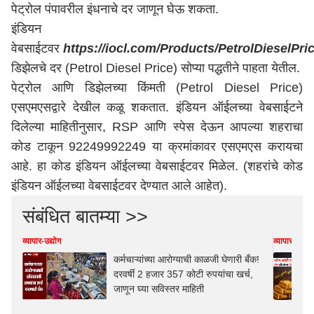
पेट्रोल पंपावरील इंधनाचे दर जाणून घेऊ शकता.
इंडियन ऑईलच
वेबसाईटवर
https://iocl.com/Products/PetrolDieselPri
डिझेलचे दर (Petrol Diesel Price) सोप्या पद्धतीने पाहता येतील.
पेट्रोल आणि डिझेलच्या किंमती (Petrol Diesel Price)
एसएमएसद्वारे देखील कळू शकतात. इंडियन ऑईलच्या वेबसाईटने
दिलेल्या माहितीनुसार, RSP आणि स्पेस देऊन आपल्या शहराचा
कोड टाकून 92249992249 या क्रमांकावर एसएमएस करायचा
आहे. हा कोड इंडियन ऑईलच्या वेबसाईटवर मिळेल. (शहरांचे कोड
इंडियन ऑईलच्या वेबसाईटवर देण्यात आले आहेत).
संबंधित बातम्या >>
व्यापार-उद्योग
व्यापार-उद्योग
कर्मचाऱ्यांच्या आरोग्याची काळजी घेणारी बँक!
दरवर्षी 2 हजार 357 कोटी रुपयांचा खर्च,
जाणून घ्या सविस्तर माहिती