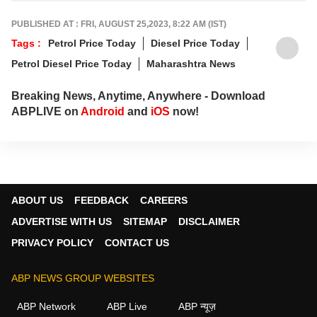
PUBLISHED AT : FRI, AUGUST 25,2023, 8:22 AM (IST)
Tags :
Petrol Price Today
Diesel Price Today
Petrol Diesel Price Today
Maharashtra News
Breaking News, Anytime, Anywhere - Download
ABPLIVE on
Android
and
iOS
now!
ABOUT US
FEEDBACK
CAREERS
ADVERTISE WITH US
SITEMAP
DISCLAIMER
PRIVACY POLICY
CONTACT US
ABP NEWS GROUP WEBSITES
ABP Network
ABP Live
ABP न्यूज़