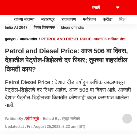
ताज्या बातम्या
महाराष्ट्र
राजकारण
मनोरंजन
क्रीडा
बिझनेस
India At 2047
फिफा विश्वचषक
Ideas of India
मुख्यपृष्ठ
व्यापार-उद्योग
PETROL AND DIESEL PRICE: आज 506 वा दिवस, देशातील
पेट्रोल-डिझेलचे दर स्थिर; तुमच्या शहरांतील किमती काय?
Petrol and Diesel Price: आज 506 वा दिवस,
देशातील पेट्रोल-डिझेलचे दर स्थिर; तुमच्या शहरांतील
किमती काय?
Petrol Diesel Price : देशात दीड वर्षाहून अधिक काळापासून
पेट्रोल-डिझेलचे दर स्थिर आहेत. आज 506 वा दिवस आहे. आजही
देशात पेट्रोल-डिझेलच्या किमतींत कोणताही बदल करण्यात आलेला
नाही.
Written By :
एबीपी ब्युरो
Edited By: श्रद्धा भालेराव
Updated at : Fri, August 25,2023, 8:22 am (IST)