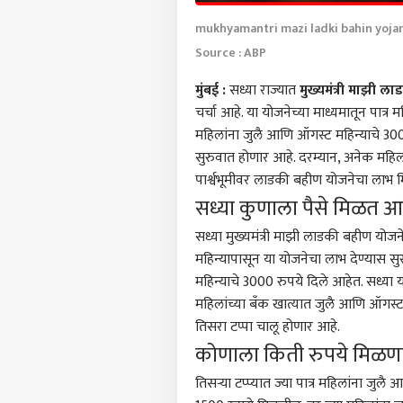
mukhyamantri mazi ladki bahin yojana
Source : ABP
मुंबई
:
सध्या राज्यात
मुख्यमंत्री माझी ल
चर्चा आहे. या योजनेच्या माध्यमातून पात
महिलांना जुलै आणि ऑगस्ट महिन्याचे 300
सुरुवात होणार आहे. दरम्यान, अनेक महिला
पार्श्वभूमीवर लाडकी बहीण योजनेचा लाभ म
सध्या कुणाला पैसे मिळत आ
सध्या मुख्यमंत्री माझी लाडकी बहीण योजन
महिन्यापासून या योजनेचा लाभ देण्यास स
महिन्याचे 3000 रुपये दिले आहेत. सध्या य
पर्सनल
महिलांच्या बँक खात्यात जुलै आणि ऑगस
तिसरा टप्पा चालू होणार आहे.
कोणाला किती रुपये मिळण
टॉप
हॅलो गेस्ट
तिसऱ्या टप्प्यात ज्या पात्र महिलांना जुल
पुणे