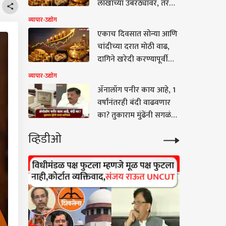
लाखांच्या उंबरठ्यावर, तर
चांदीचे दर 10 हजारांनी
व्यापार-उद्योग
वाढले
एकाच दिवसात सोन्या आणि
चांदीच्या दरात मोठी वाढ,
दागिने खरेदी करण्यापूर्वी
जाणून घ्या नवीन दर
व्यापार-उद्योग
ॲनालॉग पनीर काय आहे, 1
वर्षांनंतरही बंदी वाढवणार
का? तुकाराम मुंढेंनी सगळं
सांगितलं, म्हणाले,
व्हिडीओ
आरोग्याशी तडजोड नाही