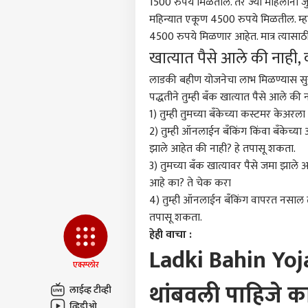
1500 रुपये मिळतील. तर ज्या महिलांना जु
आमच्यासोबत जाहिरात करा
महिन्यात एकूण 4500 रुपये मिळतील. म्हणज
प्रायव्हसी पॉलिसी
4500 रुपये मिळणार आहेत. मात्र त्यास
संपर्क साधा
खात्यात पैसे आले की नाही,
करिअर
लाडकी बहीण योजनेचा लाभ मिळण्यास सुरुव
मुंब
फीडबॅक
धडक
पद्धतीने तुम्ही बँक खात्यात पैसे आले की
आमच्याबद्दल
अपघा
क्राईम
1) तुम्ही तुमच्या बँकेच्या कस्टमर केअ
धडकल
2) तुम्ही ऑनलाईन बँकिंग किंवा बँकेच्या
भयं
झाले आहेत की नाही? हे तपासू शकता.
3) तुमच्या बँक खात्यावर पैसे जमा झाले
आहे का? ते चेक करा
नागप
4) तुम्ही ऑनलाईन बँकिंग वापरत नसाल तर
केलं
LOGIN
उत्सा
तपासू शकता.
हातम
हेही वाचा :
पोलि
Ladki Bahin Yoj
काय
एक्स्प्लोर
थांबवली पाहिजे का
लाईव्ह टीव्ही
व्हिडीओ