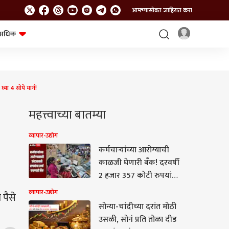
आमच्यासोबत जाहिरात करा
अधिक
शेत-शिवार
भविष्य
ा 4 सोपे मार्ग!
महत्त्वाच्या बातम्या
व्यापार-उद्योग
कर्मचाऱ्यांच्या आरोग्याची
काळजी घेणारी बँक! दरवर्षी
2 हजार 357 कोटी रुपयांचा
खर्च, जाणून घ्या सविस्तर
व्यापार-उद्योग
 पैसे
माहिती
सोन्या-चांदीच्या दरांत मोठी
उसळी, सोनं प्रति तोळा दीड