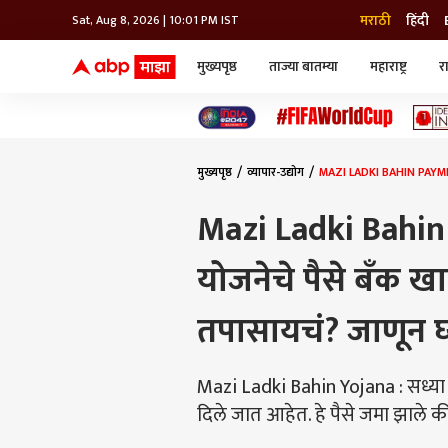
मराठी
हिंदी
Sat, Aug 8, 2026 | 10:01 PM IST
मुख्यपृष्ठ
ताज्या बातम्या
महाराष्ट्र
र
बातम्या
जॅाब माझा
लाईफ
भारत
महाराष्ट्र
टेक-गॅजेट
मुंबई
ऑटो
टेलिव्हिजन
विश्व
विश्व
मुख्यपृष्ठ
व्यापार-उद्योग
MAZI LADKI BAHIN PAYMENT 
कोल्हापूर
पुणे
Mazi Ladki Bahin
नवी मुंबई
अमरावती
योजनेचे पैसे बँक ख
अहमदनगर
अकोला
तपासायचं? जाणून घ्य
Mazi Ladki Bahin Yojana : सध्या र
दिले जात आहेत. हे पैसे जमा झाले क