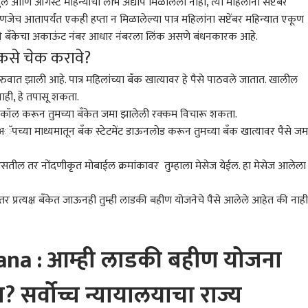
लै आणि ऑगस्ट महिन्याचा लाभ अद्याप मिळालेला नाही, त्या महिलांना सप्टेंबर
ेच आतापर्यंत एकही हप्ता न मिळालेल्या पात्र महिलांना सप्टेंबर महिन्यात एकूण
ाठी बँकेचा अकाऊंट नंबर आधार नंबरला लिंक असणे बंधनकारक आहे.
 कसे चेक करावे?
ात झाली आहे. पात्र महिलांच्या बँक खात्यावर हे पैसे पाठवले जातात. खालील
ई-पुणे मिसिंग लिंकवर
370 रुपयांची बिर्याणी...
मुंबईकरांसाठी महत्त्वाची
भंडा
ी भरवणारा भीषण
वादानंतर प्रणित मोरेचं 'घायल'
बातमी! छत्रपती शिवाजी
वर्ष
 नाही, हे तपासू शकता.
त, कार टेम्पोला
होऊन करतोय कमबॅक, पोस्ट
राजकारण
महाराज टर्मिनसच्या फलाट
राजकारण
सार
क्राई
रला कॉल करून तुमच्या बँकेत जमा झालेली रक्कम विचारू शकता.
ी, एकाचा मृत्यू, पाहा
करत म्हणाला, 'जे झालं ते...'
क्रमांक 16 वरील ट्रॅफिक आणि
अत्य
 अॅपच्या माध्यमातून बँक स्टेटमेंट डाऊनलोड करून तुमच्या बँक खात्यावर पैसे जम
कर VIDEO
पॉवर ब्लॉकला पुन्हा मुदतवाढ;
नाग
मेल-एक्सप्रेस गाड्यांवर होणार
चोप
परिणाम
बंद
 असतील तर नोंदणीकृत मोबाईल क्रमांकावर तुम्हाला मेसेज येईल. हा मेसेज आलेला
ूरमध्ये मुलीसोबत नको ते
सुप्रीम कोर्टात शिवसेना
मी तुमच्यासोबत काम करावं
वेळे
 प्रत्यक्ष बँकेत जाऊनही तुम्ही लाडकी बहीण योजनेचे पैसे आलेले आहेत की नाही,
, पोलिसांना खोलीत
पक्षाचा खटला निर्णायक
वाटत असेल तर
महाग!
हवर्धक गोळ्या, पट्टा अन्
वळणावर, जेन झी
प्रदेशाध्यक्षांबाबत निर्णय घ्या,
मिळव
ोजे सापडले,
आंदोलनाचेही पडसाद,
प्रशांत किशोरांनी सुनेत्रा
डिलि
सांसमोर आरोपीचा माज
एकनाथ शिंदे पंतप्रधान
पवारांना थेटच सांगितलं,
काढल
ana : आम्ही लाडकी बहीण योजना
म
मोदींना भेटणार
सुनील तटकरेंबाबत नाराजी
हादर
? सर्वोच्च न्यायालयाचा राज्य