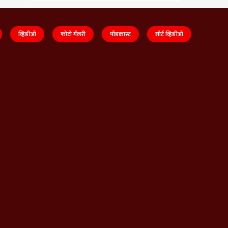
व्हिडीओ
फोटो गॅलरी
पॉडकास्ट
शॉर्ट व्हिडीओ