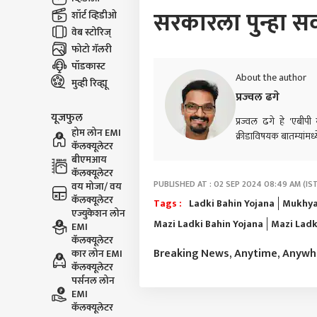
सरकारला पुन्हा स
शॉर्ट व्हिडीओ
वेब स्टोरिज्
फोटो गॅलरी
पॉडकास्ट
About the author
मुव्ही रिव्ह्यू
प्रज्वल ढगे
यूजफुल
प्रज्वल ढगे हे 'एबीप
होम लोन EMI
क्रीडाविषयक बातम्यांमध्
कॅलक्यूलेटर
बीएमआय
कॅलक्यूलेटर
PUBLISHED AT : 02 SEP 2024 08:49 AM (IS
वय मोजा/ वय
कॅलक्यूलेटर
Tags :
Ladki Bahin Yojana
Mukhya
एज्युकेशन लोन
Mazi Ladki Bahin Yojana
Mazi Ladk
EMI
कॅलक्यूलेटर
Breaking News, Anytime, Anyw
कार लोन EMI
कॅलक्यूलेटर
पर्सनल लोन
EMI
कॅलक्यूलेटर