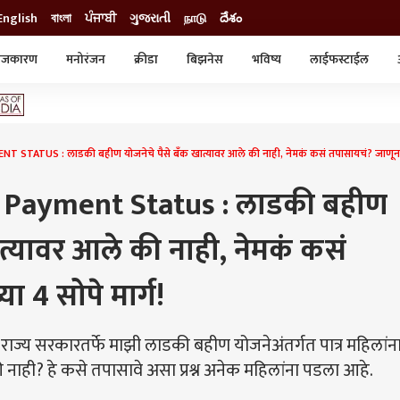
English
বাংলা
ਪੰਜਾਬੀ
ગુજરાતી
நாடு
దేశం
ाजकारण
मनोरंजन
क्रीडा
बिझनेस
भविष्य
लाईफस्टाईल
स्टाईल
क्राईम
व्यापार-उद्योग
ट्रेडिंग
ऑटो
STATUS : लाडकी बहीण योजनेचे पैसे बँक खात्यावर आले की नाही, नेमकं कसं तपासायचं? जाणून घ्य
 Payment Status : लाडकी बहीण
ात्यावर आले की नाही, नेमकं कसं
ा 4 सोपे मार्ग!
ाज्य सरकारतर्फे माझी लाडकी बहीण योजनेअंतर्गत पात्र महिलांना
ी नाही? हे कसे तपासावे असा प्रश्न अनेक महिलांना पडला आहे.