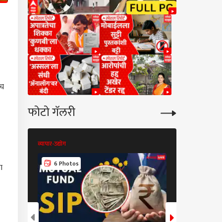
ाच
फोटो गॅलरी
व्यापार-उद्योग
व्यापार-उद्योग
6 Photos
6 Photos
ा
म