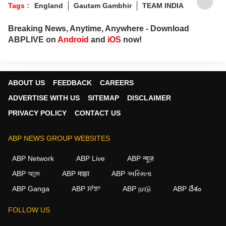
Tags :
England
Gautam Gambhir
TEAM INDIA
Breaking News, Anytime, Anywhere - Download
ABPLIVE on
Android
and
iOS
now!
ABOUT US
FEEDBACK
CAREERS
ADVERTISE WITH US
SITEMAP
DISCLAIMER
PRIVACY POLICY
CONTACT US
ABP NEWS GROUP WEBSITES
ABP Network
ABP Live
ABP न्यूज़
ABP আনন্দ
ABP माझा
ABP અસ્મિતા
ABP Ganga
ABP ਸਾਂਝਾ
ABP நாடு
ABP దేశం
FOLLOW US