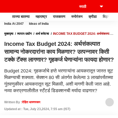
ताज्या बातम्या
महाराष्ट्र
राजकारण
मनोरंजन
क्रीडा
बिझनेस
India At 2047
Ideas of India
मुख्यपृष्ठ
व्यापार-उद्योग
अर्थ बजेटचा
INCOME TAX BUDGET 2024: अर्थसंकल्पात
सामान्य नोकरदारांना काय मिळणार? उत्पन्नावर किती टक्के टॅक्स लागणार? गृहकर्ज घेणाऱ्यांना फायदा
Income Tax Budget 2024: अर्थसंकल्पात
होणार?
सामान्य नोकरदारांना काय मिळणार? उत्पन्नावर किती
टक्के टॅक्स लागणार? गृहकर्ज घेणाऱ्यांना फायदा होणार?
Budget 2024: गृहकर्जाचे हप्ते भरणाऱ्यांना आयकरातून जास्त सूट
मिळण्याची शक्यता. सेक्शन 80 सी अंतर्गत केलेल्या 3 लाखांपर्यंतच्या
गुंतवणुकीवर आयकरातून सूट मिळावी, अशी मागणी केली जात आहे.
नव्या करप्रणालीतील स्टँटर्ड डिडक्शनची मर्यादा वाढणार?
Written By :
रोहित धामणस्कर
Updated at : Tue, July 23,2024, 7:55 am (IST)