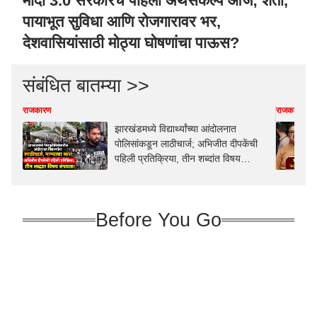
मोदी 3.0 सरकारचं पहिला अर्थसंकल्प आज; शेती,
पायाभूत सुविधा आणि रोजगारावर भर,
देशवासियांसाठी मोठ्या घोषणांचा पाऊस?
संबंधित बातम्या >>
राजकारण
राजकारण
झारखंडमध्ये विद्यार्थ्यांच्या आंदोलनात
पोलिसांकडून लाठीचार्ज; अभिजीत दीपकेंची
पहिली प्रतिक्रिया, तीन शब्दांत विषय
संपवला!
Before You Go