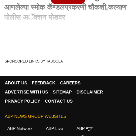
आणलेल्या स्मोक कॅण्डलप्रकरणी चौकशी,कल्याण
पोलीस अॅक्शन मोडवर
Written By :
abp majha web team
16 Dec 2023 09:49 AM (IST)
संसद भवनातील घुसखोरी प्रकरणी कल्याण पोलिस अॅक्शन मोडवर
आलेेत.. कल्याणमधील अहिल्याबाई चौकातील फटाका ...
see more
SPONSORED LINKS BY TABOOLA
Parliament
Kalyan Police
'Maharashtra
Tags :
Smoke Candle
ABOUT US
FEEDBACK
CAREERS
ADVERTISE WITH US
SITEMAP
DISCLAIMER
PRIVACY POLICY
CONTACT US
ठाणे व्हिडीओ
ABP NEWS GROUP WEBSITES
ठाणे
ABP Network
ABP Live
ABP न्यूज़