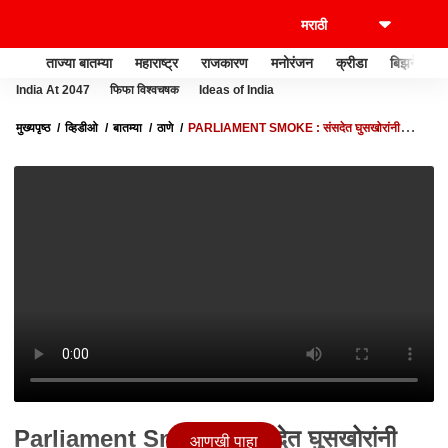
ताज्या बातम्या
महाराष्ट्र
राजकारण
मनोरंजन
क्रीडा
बिझनेस
India At 2047
फिफा विश्वचषक
Ideas of India
मुख्यपृष्ठ
व्हिडीओ
बातम्या
ठाणे
PARLIAMENT SMOKE : संसदेत घुसखोरांनी
आणलेल्या स्मोक कॅण्डलप्रकरणी चौकशी,कल्याण पोलीस अॅक्शन मोडवर
Parliament Smoke : संसदेत घुसखोरांनी
आणखी पाहा