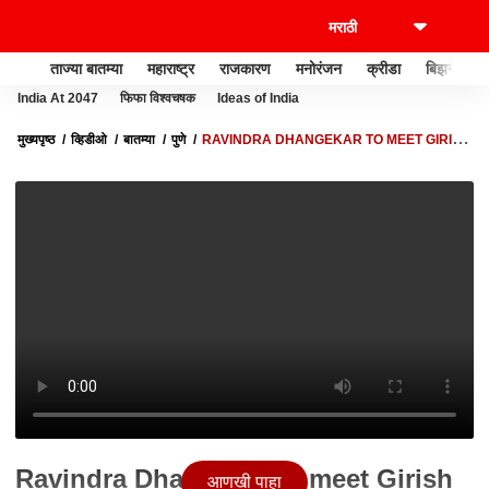
ताज्या बातम्या
महाराष्ट्र
राजकारण
मनोरंजन
क्रीडा
बिझनेस
India At 2047
फिफा विश्वचषक
Ideas of India
मुख्यपृष्ठ
व्हिडीओ
बातम्या
पुणे
RAVINDRA DHANGEKAR TO MEET GIRISH
BAPAT : आमदार झालात, कुणाला भेटणार? धंगेकर म्हणाले गिरीश बापटांना
Ravindra Dhangekar to meet Girish
आणखी पाहा