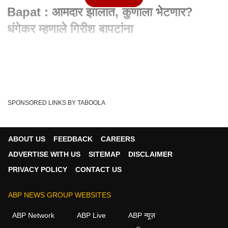
Bapat : आमदार झालात, कुणाला भेटणार?
धंगेकर म्हणाले गिरीश बापटांना
Written By :
abp majha web team
02 Mar 2023 12:57 PM (IST)
पुण्यातील कसबा पेठ आणि चिंचवड पोटनिवडणुकीचा आज निकाल जाहीर ...
कसब्यात भाजपच्या हेमंत रासने विरुद्ध...
see more
SPONSORED LINKS BY TABOOLA
Abhijeet Bichukle
Ravindra Dhangekar
Tags :
Hemant Rasane
Ashwini Jagtap
Rahul Kalate
ABOUT US
FEEDBACK
CAREERS
Pune Bypolls Election
Pune Bypolls
Nana Kate
ADVERTISE WITH US
SITEMAP
DISCLAIMER
Pune Bypolls Results
PRIVACY POLICY
CONTACT US
ABP NEWS GROUP WEBSITES
पुणे व्हिडीओ
ABP Network
ABP Live
ABP न्यूज़