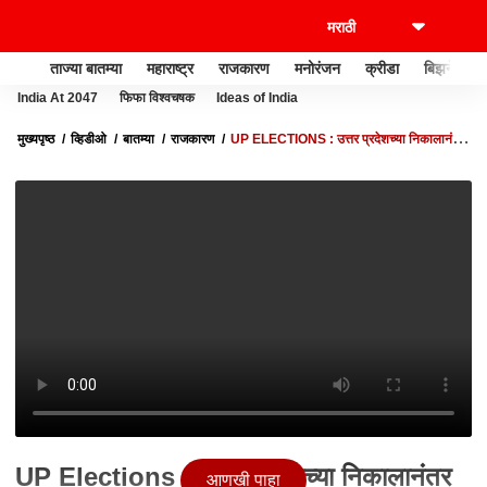
ताज्या बातम्या
महाराष्ट्र
राजकारण
मनोरंजन
क्रीडा
बिझनेस
India At 2047
फिफा विश्वचषक
Ideas of India
मुख्यपृष्ठ
व्हिडीओ
बातम्या
राजकारण
UP ELECTIONS : उत्तर प्रदेशच्या निकालानंतर
देशातील राजकीय समीकरणं बदलणार : ABP MAJHA
UP Elections : उत्तर प्रदेशच्या निकालानंतर
आणखी पाहा