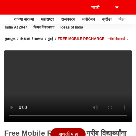
ताज्या बातम्या
महाराष्ट्र
राजकारण
मनोरंजन
क्रीडा
बिझनेस
India At 2047
फिफा विश्वचषक
Ideas of India
मुख्यपृष्ठ
व्हिडीओ
बातम्या
मुंबई
FREE MOBILE RECHARGE : गरीब विद्यार्थ्यांना
मोबाईल रिचार्जसाठी मदत, नवी मुंबई महापालिकेचा निर्णय
Free Mobile Recharge : गरीब विद्यार्थ्यांना
आणखी पाहा