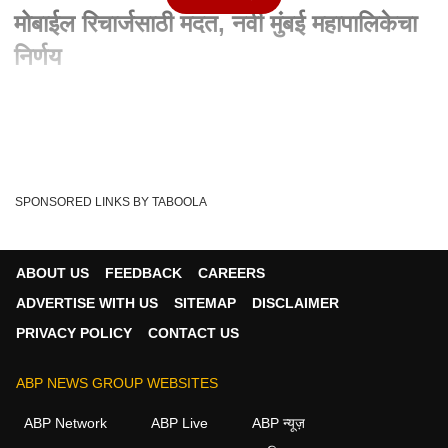
मोबाईल रिचार्जसाठी मदत, नवी मुंबई महापालिकेचा
निर्णय
Written By :
एबीपी माझा वेब टीम
06 Jun 2021 11:46 PM (IST)
Free Mobile Recharge : गरीब विद्यार्थ्यांना मोबाईल रिचार्जसाठी मदत,
नवी मुंबई महापालिकेचा निर्णय, म...
see more
SPONSORED LINKS BY TABOOLA
NMMC
Navi Mumbai Mahapalika
Tags :
Free Mobile Recharge
ABOUT US
FEEDBACK
CAREERS
ADVERTISE WITH US
SITEMAP
DISCLAIMER
PRIVACY POLICY
CONTACT US
मुंबई व्हिडीओ
ABP NEWS GROUP WEBSITES
मुंबई
ABP Network
ABP Live
ABP न्यूज़