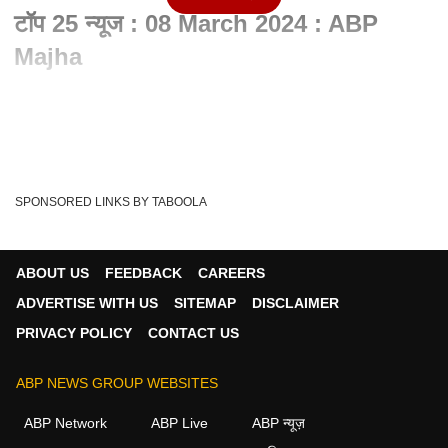
टॉप 25 न्यूज : 08 March 2024 : ABP
Majha
Written By :
abp majha web team
08 Mar 2024 06:08 PM (IST)
TOP 25 : टॉप 25 बातम्यांचा वेगवान आढावा : टॉप 25 न्यूज : 08 March
2024 : ABP Majha
SPONSORED LINKS BY TABOOLA
Top Marathi News
Abp Majha Live
Tags :
Maharashtra News
Marathi News
Abp Maza Live
ABOUT US
FEEDBACK
CAREERS
Abp Maza Marathi Live
Live Tv
Marathi News Latest
ADVERTISE WITH US
SITEMAP
DISCLAIMER
Marathi Live Tv
ABP Majha
Live Marathi News
PRIVACY POLICY
CONTACT US
'महाराष्ट्र Abp Maza
Marathi Batmya
ABP NEWS GROUP WEBSITES
ABP Network
ABP Live
ABP न्यूज़
महाराष्ट्र व्हिडीओ