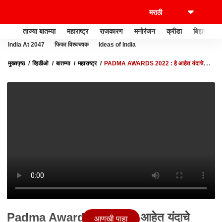
ताज्या बातम्या
महाराष्ट्र
राजकारण
मनोरंजन
क्रीडा
बिझनेस
India At 2047
फिफा विश्वचषक
Ideas of India
मुख्यपृष्ठ
व्हिडीओ
बातम्या
महाराष्ट्र
PADMA AWARDS 2022 : हे आहेत यंदाचे
'PADMA SHRI' पुरस्काराचे मानकरी ABP MAJHA
Padma Awards 2022 : हे आहेत यंदाचे
आणखी पाहा