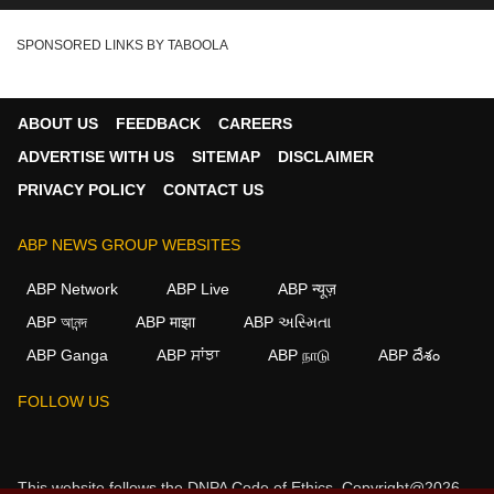
SPONSORED LINKS BY TABOOLA
ABOUT US
FEEDBACK
CAREERS
ADVERTISE WITH US
SITEMAP
DISCLAIMER
PRIVACY POLICY
CONTACT US
ABP NEWS GROUP WEBSITES
ABP Network
ABP Live
ABP न्यूज़
ABP আনন্দ
ABP माझा
ABP અસ્મિતા
ABP Ganga
ABP ਸਾਂਝਾ
ABP நாடு
ABP దేశం
×
FOLLOW US
We use cookies to improve your experience, analyze
traffic, and personalize content. By clicking "Allow", you
agree to our use of cookies.
This website follows the
DNPA Code of Ethics.
Copyright@2026.