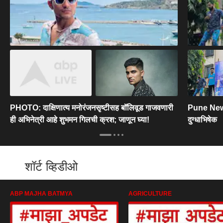
PHOTO: दाक्षिणात्य मनोरंजनसृष्टीसह बॉलिवूड गाजवणारी
Pune News :
ही अभिनेत्री आहे शुभमन गिलची क्रश; जाणून घ्या!
दुग्धाभिषेक
शॉर्ट व्हिडीओ
ABP MAJHA BATMYA
AGRICULTURE