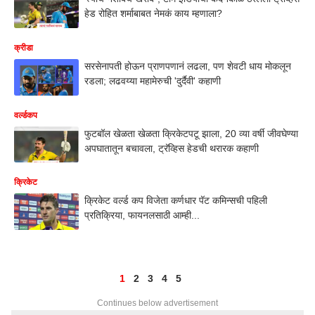
हेड रोहित शर्माबाबत नेमकं काय म्हणाला?
क्रीडा
सरसेनापती होऊन प्राणपणानं लढला, पण शेवटी धाय मोकलून
रडला; लढवय्या महामेरुची 'दुर्दैवी' कहाणी
वर्ल्डकप
फुटबॉल खेळता खेळता क्रिकेटपटू झाला, 20 व्या वर्षी जीवघेण्या
अपघातातून बचावला, ट्रॅव्हिस हेडची थरारक कहाणी
क्रिकेट
क्रिकेट वर्ल्ड कप विजेता कर्णधार पॅट कमिन्सची पहिली
प्रतिक्रिया, फायनलसाठी आम्ही...
1
2
3
4
5
Continues below advertisement