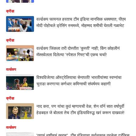
क्रीडा
वर्ल्डकप फायनल हरताच टीम इंडिया मानसिक धक्क्यात; पीएम
मोदी पोहोचले ड्रेसिंग रुममध्ये, मोहम्मद शमीची घेतली गळाभेट
क्रीडा
वर्ल्डकप जिंकला तरी दोस्तीत 'कुस्ती' नाही; किंग कोहलीनं
मॅक्सवेलला दिलेल्या 'स्पेशल गिफ्ट'ची एकच चर्चा!
वर्ल्डकप
विश्वविजेत्या ऑस्ट्रेलियाचा सेनापती! भारतीयांच्या स्वप्नांचा
चुराडा करणाऱ्या कर्णधार कमिन्सची संघर्षमय कहाणी
क्रीडा
नाद करा, पण यांचा कुठं म्हणायची वेळ; शेन वाॅर्न सात वर्षापूर्वी
हेडबद्दल जे बोलला तेच टीम इंडियाविरुद्ध खरं करून दाखवलं!
वर्ल्डकप
'त्याचं नशीबचं खराब", टीम इंडियाचा कर्दनकाळ ठरलेला ट्रॅव्हिस