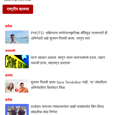
World Cup 2023 Final
राष्ट्रीय बातम्या
क्रीडा
PHOTO: दाक्षिणात्य मनोरंजनसृष्टीसह बॉलिवूड गाजवणारी ही
अभिनेत्री आहे शुभमन गिलची क्रश; जाणून घ्या!
अमरावती
मटण खाऊन आलास, म्हणून भारत फायनलमध्ये हरला, लहान
भावाची हत्या, महाराष्ट्र हादरला!
बातम्या
शुभमन गिलची क्रश Sara Tendulkar नाही; 'या' लोकप्रिय
अभिनेत्रीवर क्रिकेटर फिदा
क्रीडा
वर्ल्डकप फायनल गमावल्यानंतर काही तासांमध्येच किंग विराट
कोहलीचा मोठा निर्णय!