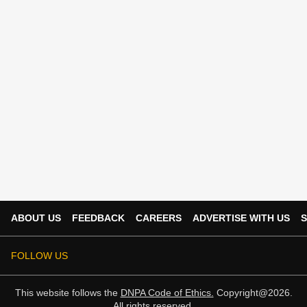
ABOUT US
FEEDBACK
CAREERS
ADVERTISE WITH US
S
FOLLOW US
This website follows the
DNPA Code of Ethics.
Copyright@2026.
All rights reserved.