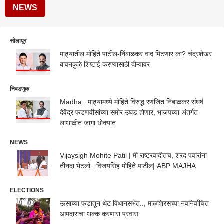
NEWS
सोलापूर
माढ्यातील मोहिते पाटील-निंबाळकर वाद मिटणार का? चंद्रशेखर
बावनकुळे शिष्टाई करण्यासाठी दौऱ्यावर
निवडणूक
Madha : माढ्यामध्ये मोहिते विरुद्ध रणजित निंबाळकर संघर्ष
देवेंद्र फडणवीसांच्या समोर उघड होणार, भाजपच्या अंतर्गत
लाथाळीत जागा धोक्यात
NEWS
Vijaysigh Mohite Patil | मी राष्ट्रवादीतच, शरद पवारांना
तीनदा भेटलो : विजयसिंह मोहिते पाटील| ABP MAJHA
ELECTIONS
ऊसाच्या फडातून थेट विधानसभेत.., माळशिरसच्या नवनिर्वाचित
आमदाराचा थक्क करणारा प्रवास