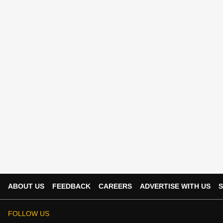
ABOUT US
FEEDBACK
CAREERS
ADVERTISE WITH US
S
FOLLOW US