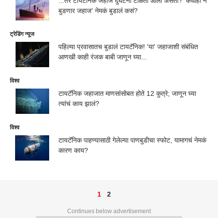
...तर टायटॅनिक जहाज दुर्घटना टाळता आली असती? 'कधीही न
बुडणार जहाज' नेमकं बुडालं कसं?
ट्रेडिंग न्यूज
पहिल्या प्रवासातच बुडालं टायटॅनिक! 'या' जहाजाशी संबंधित
आणखी काही रंजक बाबी जाणून घ्या...
विश्व
टायटॅनिक जहाजात माणसांसोबत होते 12 कुत्रे; जाणून घ्या
त्यांचं काय झालं?
विश्व
टायटॅनिक पाहण्यासाठी गेलेल्या पाणबुडीचा स्फोट, यामागचं नेमकं
कारण काय?
1
2
Continues below advertisement