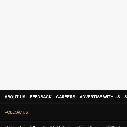
ABOUT US
FEEDBACK
CAREERS
ADVERTISE WITH US
S
FOLLOW US