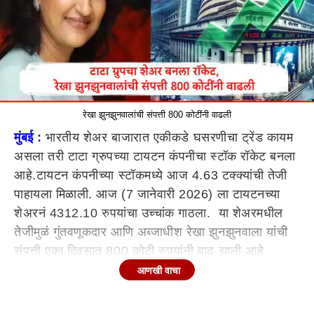
रेखा झुनझुनवालांची संपत्ती 800 कोटींनी वाढली
मुंबई
:
भारतीय शेअर बाजारात एकीकडे घसरणीचा ट्रेंड कायम
असला तरी टाटा ग्रुपच्या टायटन कंपनीचा स्टॉक रॉकेट बनला
आहे.टायटन कंपनीच्या स्टॉकमध्ये आज 4.63 टक्क्यांची तेजी
पाहायला मिळाली. आज (7 जानेवारी 2026) ला टायटनच्या
शेअरनं 4312.10 रुपयांचा उच्चांक गाठला. या शेअरमधील
तेजीमुळं गुंतवणूकदार आणि अब्जाधीश रेखा झुनझुनवाला यांची
संपत्ती एका दिवसात 800 कोटी रुपयांनी वाढ झाली आहे.
आणखी वाचा
Titan च्या शेअरमध्ये तेजी
टायटन कंपनीचा शेअर काल 4112 रुपयांवर बंद झाला होता.
आज बाजार सुरुवात झाली तेव्हा टायटनचा शेअर 4225