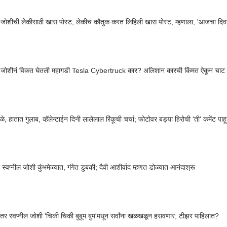
ल जोशीची लेकीसाठी खास पोस्ट; लेकीचं कौतुक करत लिहिली खास पोस्ट, म्हणाला, 'आजचा दि
ील जोशीनं विकत घेतली महागडी Tesla Cybertruck कार? अलिशान कारची किंमत ऐकून चाट
ोळे, हातात गुलाब, व्हॅलेन्टाईन दिनी लालेलाल रिंकूची चर्चा; फोटोवर बड्या हिरोची 'ती' कमेंट 
स्वप्नील जोशी कुंभमेळ्यात, गंगेत डुबकी; दैवी आशीर्वाद म्हणत डोळ्यात आनंदाश्रू
तर स्वप्नील जोशी 'चिकी चिकी बुबूम बुम'मधून सर्वांना खळखळून हसवणार; टीझर पाहिलात?