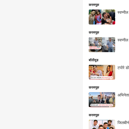
करमणूक
स्वप्नी
करमणूक
स्वप्न
बॉलीवूड
टपोरे ड
करमणूक
अभिनेता 
करमणूक
जिलबीनं