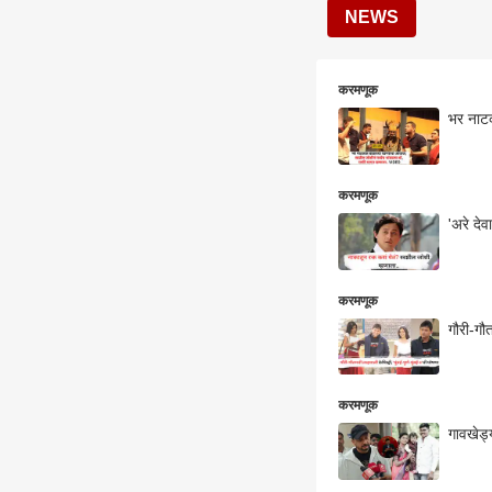
NEWS
करमणूक
भर नाटक
करमणूक
'अरे दे
करमणूक
गौरी-गौ
करमणूक
गावखेड्