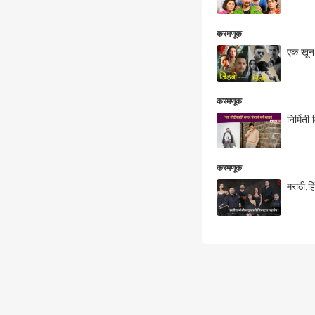
करमणूक
एक खून.
करमणूक
निर्मिती
करमणूक
मराठी,हि