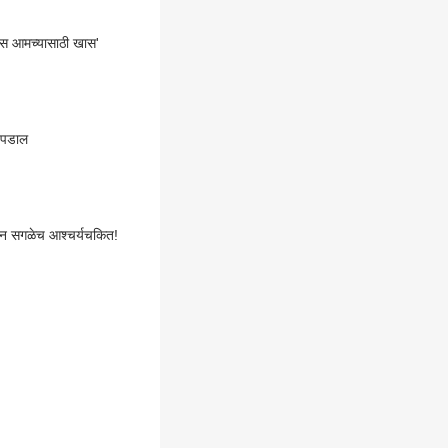
वस आमच्यासाठी खास'
 पडाल
पाहून सगळेच आश्चर्यचकित!