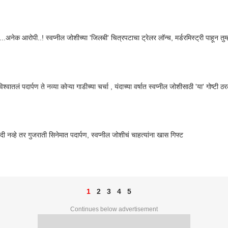
..अनेक आरोपी..! स्वप्नील जोशीच्या 'जिलबी' चित्रपटाचा ट्रेलर लॉन्च, मर्डरमिस्ट्री पाहून तु
 विश्वातलं पदार्पण ते नव्या कोऱ्या गाडीच्या चर्चा , यंदाच्या वर्षात स्वप्नील जोशीसाठी 'या' गोष्टी 
ंदी नव्हे तर गुजराती सिनेमात पदार्पण, स्वप्नील जोशीचं चाहत्यांना खास गिफ्ट
1
2
3
4
5
Continues below advertisement