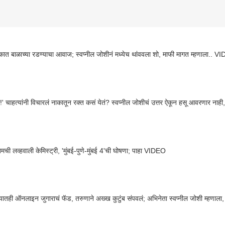
ात बाळाच्या रडण्याचा आवाज; स्वप्नील जोशीनं मध्येच थांववला शो, माफी मागत म्हणाला.. 
वा!' चाहत्यांनी विचारलं नाकातून रक्त कसं येतं? स्वप्नील जोशीचं उत्तर ऐकून हसू आवरणार ना
तमची लव्हवाली केमिस्ट्री, 'मुंबई-पुणे-मुंबई 4'ची घोषणा; पाहा VIDEO
यातही ऑनलाइन जुगाराचं फॅड, तरुणाने अख्ख कुटुंब संपवलं; अभिनेता स्वप्नील जोशी म्हणाला