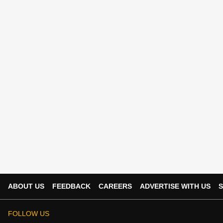
ABOUT US
FEEDBACK
CAREERS
ADVERTISE WITH US
S
FOLLOW US