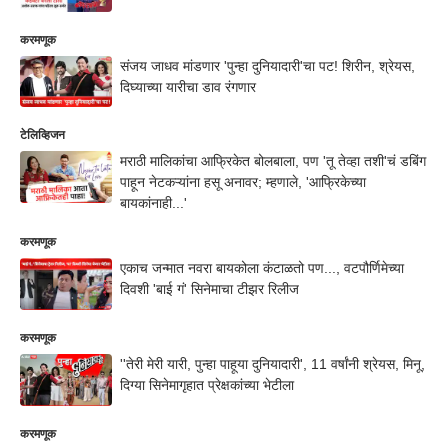
करमणूक
संजय जाधव मांडणार 'पुन्हा दुनियादारी'चा पट! शिरीन, श्रेयस,
दिघ्याच्या यारीचा डाव रंगणार
टेलिव्हिजन
मराठी मालिकांचा आफ्रिकेत बोलबाला, पण 'तू तेव्हा तशी'चं डबिंग
पाहून नेटकऱ्यांना हसू अनावर; म्हणाले, 'आफ्रिकेच्या
बायकांनाही...'
करमणूक
एकाच जन्मात नवरा बायकोला कंटाळतो पण..., वटपौर्णिमेच्या
दिवशी 'बाई गं' सिनेमाचा टीझर रिलीज
करमणूक
''तेरी मेरी यारी, पुन्हा पाहूया दुनियादारी', 11 वर्षांनी श्रेयस, मिनू,
दिग्या सिनेमागृहात प्रेक्षकांच्या भेटीला
करमणूक