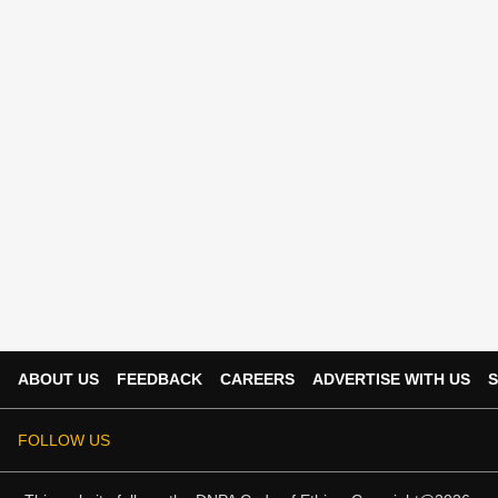
ABOUT US
FEEDBACK
CAREERS
ADVERTISE WITH US
S
FOLLOW US