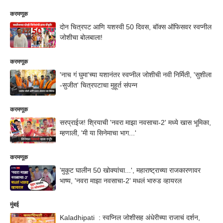
करमणूक
दोन चित्रपट आणि यशस्वी 50 दिवस, बॉक्स ऑफिसवर स्वप्नील
जोशीचा बोलबाला!
करमणूक
'नाच गं घुमा'च्या यशानंतर स्वप्नील जोशीची नवी निर्मिती, 'सुशीला
-सुजीत' चित्रपटाचा मुहूर्त संपन्न
करमणूक
सरप्राईज! श्रियाची 'नवरा माझा नवसाचा-2' मध्ये खास भूमिका,
म्हणाली, 'मी या सिनेमाचा भाग...'
करमणूक
'मुकूट घालीन 50 खोक्यांचा...', महाराष्ट्राच्या राजकारणावर
भाष्य, 'नवरा माझा नवसाचा-2' मधलं भारुड व्हायरल
मुंबई
Kaladhipati : स्वप्निल जोशीसह अंधेरीच्या राजाचं दर्शन,