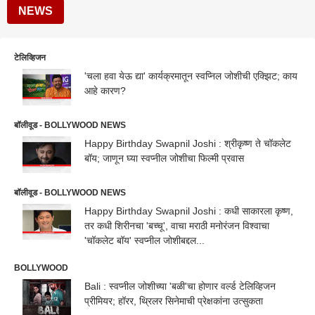
NEWS
टेलिव्हिजन
'चला हवा येऊ द्या' कार्यक्रमातून स्वप्निल जोशीची एक्झिट; काय
आहे कारण?
बॉलीवूड - BOLLYWOOD NEWS
Happy Birthday Swapnil Joshi : श्रीकृष्ण ते चॉकलेट
बॉय; जाणून घ्या स्वप्नील जोशीचा फिल्मी प्रवास
बॉलीवूड - BOLLYWOOD NEWS
Happy Birthday Swapnil Joshi : कधी साकारला कृष्ण,
तर कधी शिरीनचा 'बच्चू', वाचा मराठी मनोरंजन विश्वाचा
'चॉकलेट बॉय' स्वप्नील जोशीबद्दल...
BOLLYWOOD
Bali : स्वप्नील जोशीच्या 'बळी'चा होणार वर्ल्ड टेलिव्हिजन
प्रीमियर; हॉरर, थ्रिलर सिनेमाची प्रेक्षकांना उत्सुकता