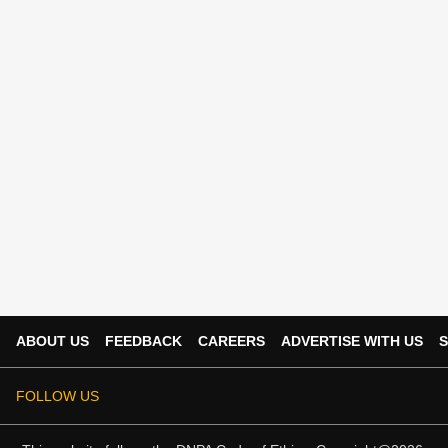
ABOUT US
FEEDBACK
CAREERS
ADVERTISE WITH US
S
FOLLOW US