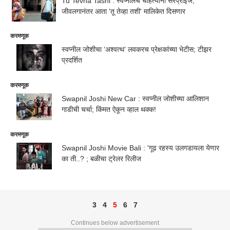
Tu Tevha Tashi : स्वप्नीलचं चाहत्यांना सरप्राईज,
जीवलगानंतर आता 'तू तेव्हा तशी' मालिकेत दिसणार
करमणूक
स्वप्नील जोशीचा ‘अश्वत्थ’ लवकरच प्रेक्षकांच्या भेटीस; टीझर
प्रदर्शित
करमणूक
Swapnil Joshi New Car : स्वप्नील जोशीच्या आलिशान
गाडीची चर्चा; किंमत ऐकून व्हाल थक्क!
करमणूक
Swapnil Joshi Movie Bali : 'गूढ रहस्य उलगडायला येणार
का ती..? ; बळीचा ट्रेलर रिलीज
3
4
5
6
7
Continues below advertisement