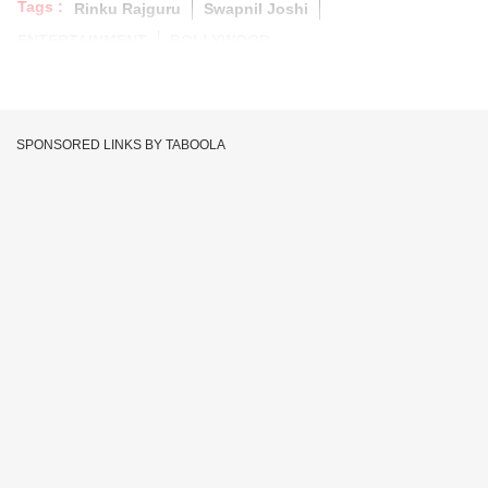
Tags :
Rinku Rajguru
Swapnil Joshi
ENTERTAINMENT
BOLLYWOOD
SPONSORED LINKS BY TABOOLA