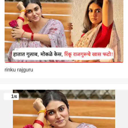
rinku rajguru
1
/6