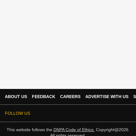
ABOUT US
FEEDBACK
CAREERS
ADVERTISE WITH US
S
FOLLOW US
This website follows the
DNPA Code of Ethics.
Copyright@2026.
All rights reserved.