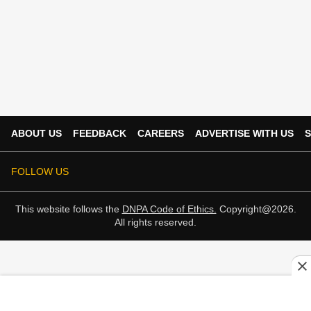
ABOUT US
FEEDBACK
CAREERS
ADVERTISE WITH US
S
FOLLOW US
This website follows the
DNPA Code of Ethics.
Copyright@2026.
All rights reserved.