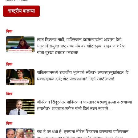
Shahbaz Sharif
राष्ट्रीय बातम्या
विश्व
लाज शिल्लक नाही, पाकिस्तान दहशतवाद्यांना आश्रय देतो;
भारताने संयुक्त राष्ट्रांच्या मंचावर खोटारड्या शाहबाज शरीफ
यांचा बुरखा टराटरा फाडला!
विश्व
पाकिस्तानमध्ये राजकीय भूकंपाचे संकेत? लष्करप्रमुखांबद्दल 'हे'
धक्कादायक दावे; थेट पंतप्रधानांनी दिले स्पष्टीकरण!
विश्व
ऑपरेशन सिंदूरनंतर पाकिस्तान भारतावर परमाणू हल्ला करण्याच्या
तयारीत? शहाबाज शरीफ यांनी दिलं उत्तर म्हणाले...
विश्व
गंदा है पर धंधा है! ट्रम्पना नोबेल शिफारस करणाऱ्या पाकिस्तान
अन् लष्करप्रमुख मुनीरांचा डाव समोर आलाच, ट्रम्प- पीएम