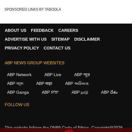
SPONSORED LINKS BY TABOOLA
ABOUT US
FEEDBACK
CAREERS
ADVERTISE WITH US
SITEMAP
DISCLAIMER
PRIVACY POLICY
CONTACT US
ABP NEWS GROUP WEBSITES
ABP Network
ABP Live
ABP न्यूज़
ABP আনন্দ
ABP माझा
ABP અસ્મિતા
ABP Ganga
ABP ਸਾਂਝਾ
ABP நாடு
ABP దేశం
FOLLOW US
This website follows the
DNPA Code of Ethics.
Copyright@2026.