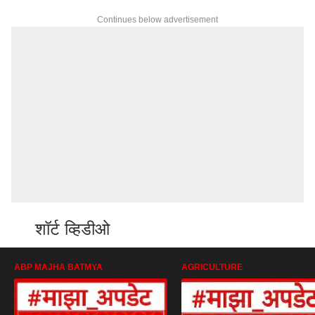
Continues below advertisement
शॉर्ट व्हिडीओ
ABP MAJHA BATMYA
AGRICULTURE