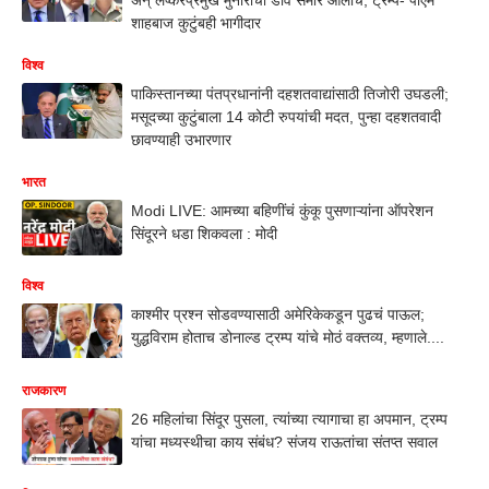
शाहबाज कुटुंबही भागीदार
विश्व
पाकिस्तानच्या पंतप्रधानांनी दहशतवाद्यांसाठी तिजोरी उघडली;
मसूदच्या कुटुंबाला 14 कोटी रुपयांची मदत, पुन्हा दहशतवादी
छावण्याही उभारणार
भारत
Modi LIVE: आमच्या बहिणींचं कुंकू पुसणाऱ्यांना ऑपरेशन
सिंदूरने धडा शिकवला : मोदी
विश्व
काश्मीर प्रश्न सोडवण्यासाठी अमेरिकेकडून पुढचं पाऊल;
युद्धविराम होताच डोनाल्ड ट्रम्प यांचे मोठं वक्तव्य, म्हणाले....
राजकारण
26 महिलांचा सिंदूर पुसला, त्यांच्या त्यागाचा हा अपमान, ट्रम्प
यांचा मध्यस्थीचा काय संबंध? संजय राऊतांचा संतप्त सवाल