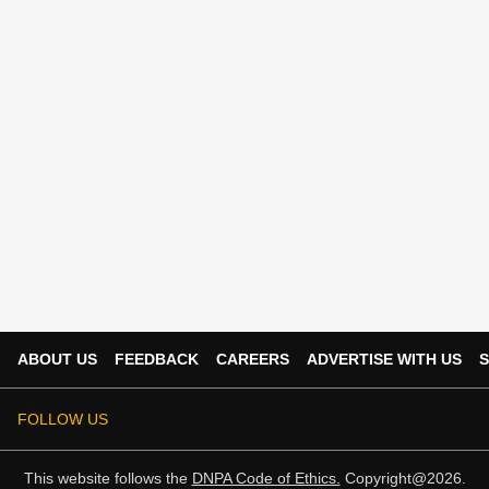
ABOUT US
FEEDBACK
CAREERS
ADVERTISE WITH US
S
FOLLOW US
This website follows the
DNPA Code of Ethics.
Copyright@2026.