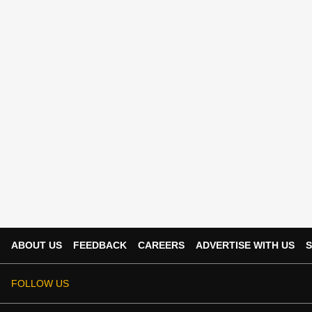
ABOUT US
FEEDBACK
CAREERS
ADVERTISE WITH US
S
FOLLOW US