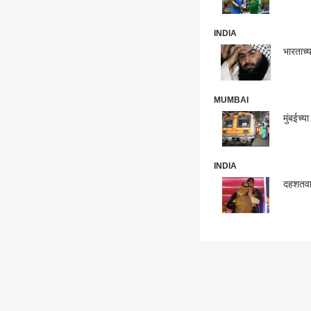
INDIA
भारताच्
MUMBAI
मुंबईच्
INDIA
दहशतवाद