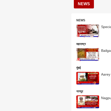
NEWS
NEWS
Special
महाराष्ट्र
Bailgad
मुंबई
Aarey T
नागपूर
Nagpur