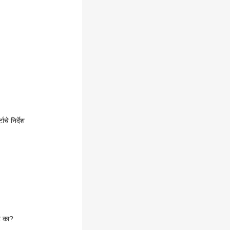
े निर्देश
े का?