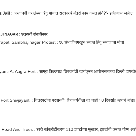
 Jalil : 'परवानगी नसलेल्या हिंदू मोर्चात सरकारचे मंत्री काय करत होते?'- इम्तियाज जलील
NAGAR : छत्रपती संभाजीनगर
apati Sambhajinagar Protest : छ. संभाजीनगरहून सकल हिंदू समाजाचा मोर्चा
anti At Aagra Fort : आग्रा किल्ल्यात शिवजयंती कार्यक्रम आयोजनाबाबत दिल्ली हायकोर्टाच
ort Shivjayanti : चित्रपटांना परवानगी, शिवजयंतीला का नाही? 8 दिवसांत म्हणणं मांडा!
ad And Trees : रस्ते काँक्रीटीकरण 110 झाडांच्या मुळावर, झाडांची कत्तल योग्य आह