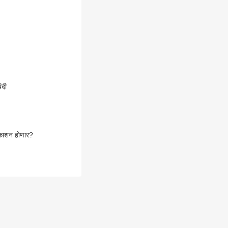
ंदी
रकाशन होणार?