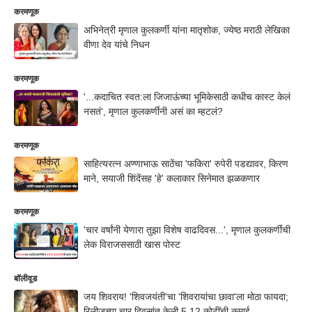
करमणूक
अभिनेत्री मृणाल कुलकर्णी यांना मातृशोक, ज्येष्ठ मराठी लेखिका
वीणा देव यांचे निधन
करमणूक
'...कदाचित स्वत:ला जिजाऊंच्या भूमिकेसाठी कधीच कास्ट केलं
नसतं', मृणाल कुलकर्णींनी असं का म्हटलं?
करमणूक
साहित्यरत्न अण्णाभाऊ साठेंचा 'फकिरा' रुपेरी पडद्यावर, किरण
माने, सयाजी शिंदेंसह 'हे' कलाकार सिनेमात झळकणार
करमणूक
'चार वर्षांनी येणारा तुझा विशेष वाढदिवस...', मृणाल कुलकर्णींची
लेक विराजससाठी खास पोस्ट
बॉलीवूड
जय शिवराय! 'शिवजयंती'चा 'शिवरायांचा छावा'ला मोठा फायदा;
रिलीजच्या चार दिवसांत केली 5.12 कोटींची कमाई