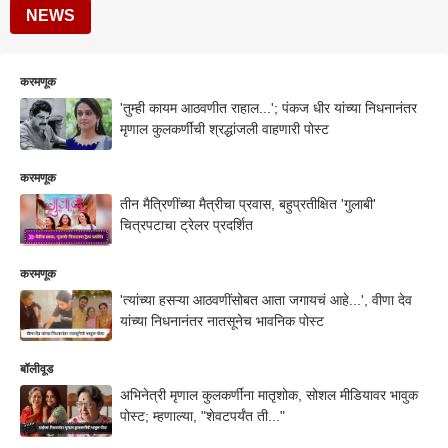
NEWS
करमणूक
'तुम्ही कायम आठवणीत राहाल...'; पंकज धीर यांच्या निधनानंतर
मृणाल कुलकर्णींची श्रद्धांजली वाहणारी पोस्ट
करमणूक
तीन मैत्रिणींच्या मैत्रीचा प्रवास, बहुप्रतीक्षित 'गुलाबी'
चित्रपटाचा ट्रेलर प्रदर्शित
करमणूक
'त्यांच्या हसऱ्या आठवणींसोबत आता जगायचं आहे...', वीणा देव
यांच्या निधनानंतर नातसूनेच भावनिक पोस्ट
बॉलीवूड
अभिनेत्री मृणाल कुलकर्णींना मातृशोक, सोशल मीडियावर भावुक
पोस्ट; म्हणाल्या, "शेवटपर्यंत ती..."