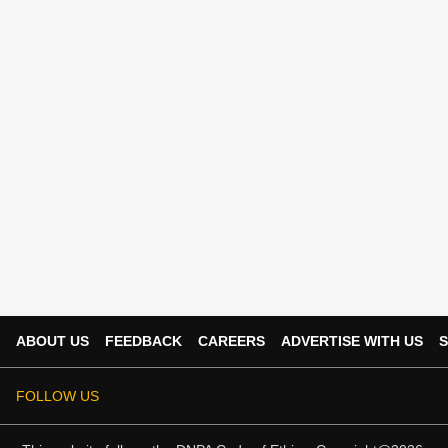
ABOUT US
FEEDBACK
CAREERS
ADVERTISE WITH US
S
FOLLOW US