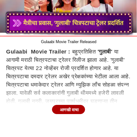
Gulaabi Movie Trailer Released
Gulaabi Movie Trailer :
बहु्प्रतिक्षित
'गुलाबी'
या
आगामी मराठी चित्रपटाचा ट्रेलर रिलीज झाला आहे. 'गुलाबी'
चित्रपट येत्या 22 नोव्हेंबर रोजी प्रदर्शित होणार आहे. या
चित्रपटाचा दमदार ट्रेलर अखेर प्रेक्षकांच्या भेटीला आला आहे.
चित्रपटाचा धमाकेदार ट्रेलर आणि म्युझिक लाँच सोहळा संपन्न
झाला. यावेळी सर्व कलाकारांनी गुलाबी थीममध्ये हजेरी लावली
होती. गुलाबी नगरी, जयपूरच्या पार्श्वभूमीवर घडणाऱ्या तीन
स्त्रियांच्या मैत्रीचा हा प्रवास प्रेक्षकांच्या हृदयाला स्पर्श
आणखी वाचा
करणारा ठरणार आहे.
'गुलाबी' चित्रपटाचा ट्रेलर प्रदर्शित
'गुलाबी' या आगामी चित्रपटाकडे आता प्रेक्षकांच्या नजरा