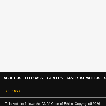
ABOUT US
FEEDBACK
CAREERS
ADVERTISE WITH US
S
FOLLOW US
This website follows the
DNPA Code of Ethics.
Copyright@2026.