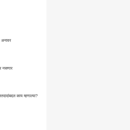
रू अनावर
वर नसणार
तदादांबद्दल काय म्हणाल्या?