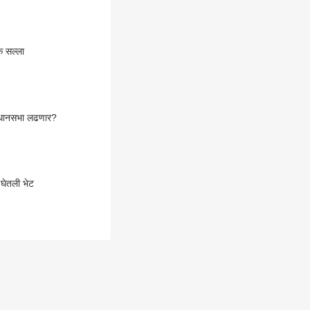
क सल्ला
त विधानसभा लढणार?
घेतली भेट