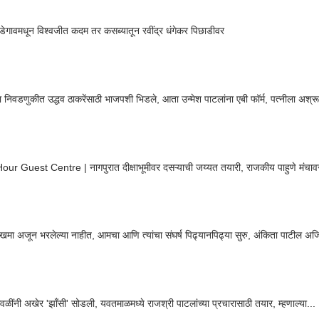
ेगावमधून विश्वजीत कदम तर कसब्यातून रवींद्र धंगेकर पिछाडीवर
निवडणुकीत उद्धव ठाकरेंसाठी भाजपशी भिडले, आता उन्मेश पाटलांना एबी फॉर्म, पत्नीला अश्
ur Guest Centre | नागपुरात दीक्षाभूमीवर दसऱ्याची जय्यत तयारी, राजकीय पाहुणे मंचा
जखमा अजून भरलेल्या नाहीत, आमचा आणि त्यांचा संघर्ष पिढ्यानपिढ्या सुरु, अंकिता पाटील अजि
वळींनी अखेर 'झाँसी' सोडली, यवतमाळमध्ये राजश्री पाटलांच्या प्रचारासाठी तयार, म्हणाल्या...