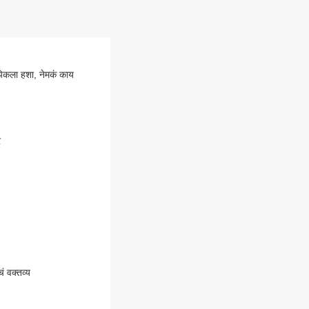
पिकला हशा, नेमकं काय
र
 वक्तव्य