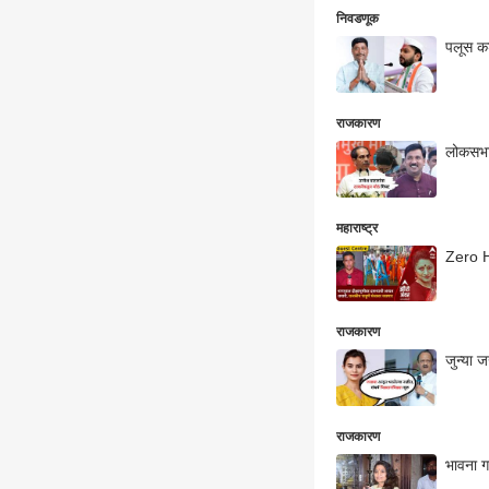
निवडणूक
पलूस कड
राजकारण
लोकसभा 
महाराष्ट्र
Zero Ho
राजकारण
जुन्या 
राजकारण
भावना ग