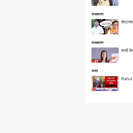
राजकारण
शेवटच्य
राजकारण
माजी के
भारत
Rahul G