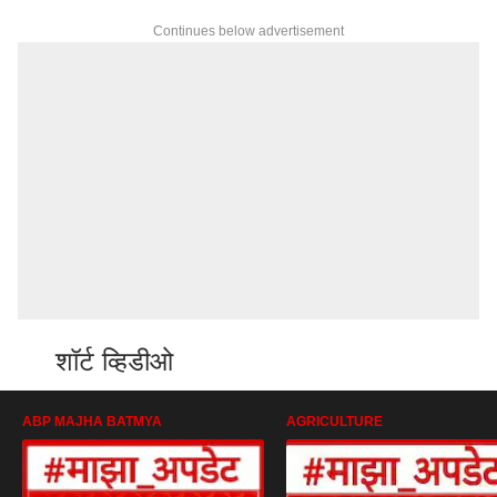
Continues below advertisement
शॉर्ट व्हिडीओ
ABP MAJHA BATMYA
AGRICULTURE