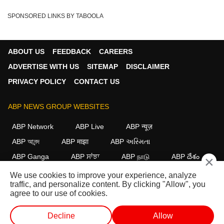
SPONSORED LINKS BY TABOOLA
ABOUT US
FEEDBACK
CAREERS
ADVERTISE WITH US
SITEMAP
DISCLAIMER
PRIVACY POLICY
CONTACT US
ABP NEWS GROUP WEBSITES
ABP Network
ABP Live
ABP न्यूज़
ABP আনন্দ
ABP माझा
ABP અસ્મિતા
ABP Ganga
ABP ਸਾਂਝਾ
ABP நாடு
ABP దేశం
×
We use cookies to improve your experience, analyze
FOLLOW US
traffic, and personalize content. By clicking "Allow", you
agree to our use of cookies.
Decline
Allow
This website follows the
DNPA Code of Ethics.
Copyright@2026.