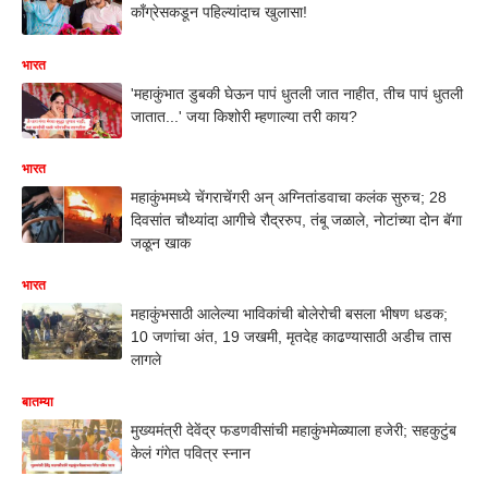
काँग्रेसकडून पहिल्यांदाच खुलासा!
भारत
'महाकुंभात डुबकी घेऊन पापं धुतली जात नाहीत, तीच पापं धुतली
जातात...' जया किशोरी म्हणाल्या तरी काय?
भारत
महाकुंभमध्ये चेंगराचेंगरी अन् अग्नितांडवाचा कलंक सुरुच; 28
दिवसांत चौथ्यांदा आगीचे रौद्ररुप, तंबू जळाले, नोटांच्या दोन बॅगा
जळून खाक
भारत
महाकुंभसाठी आलेल्या भाविकांची बोलेरोची बसला भीषण धडक;
10 जणांचा अंत, 19 जखमी, मृतदेह काढण्यासाठी अडीच तास
लागले
बातम्या
मुख्यमंत्री देवेंद्र फडणवीसांची महाकुंभमेळ्याला हजेरी; सहकुटुंब
केलं गंगेत पवित्र स्नान