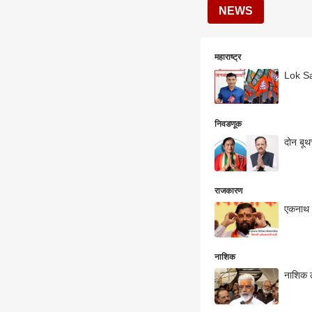
NEWS
महाराष्ट्र
Lok Sab
निवडणूक
दोन बू
राजकारण
एकनाथ श
नाशिक
नाशिक ल