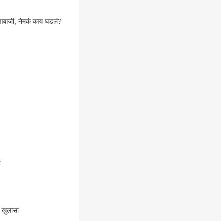
ोषणाबाजी, नेमकं काय घडलं?
सा
 खुलासा