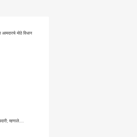
 आमदारचे मोठे विधान
ारी; म्हणाले....