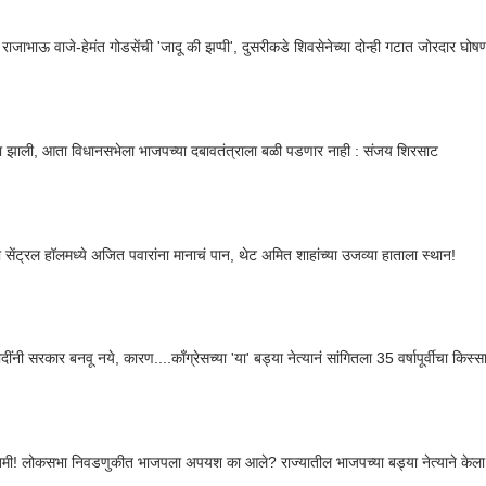
राजाभाऊ वाजे-हेमंत गोडसेंची 'जादू की झप्पी', दुसरीकडे शिवसेनेच्या दोन्ही गटात जोरदार घ
झाली, आता विधानसभेला भाजपच्या दबावतंत्राला बळी पडणार नाही : संजय शिरसाट
ा सेंट्रल हॉलमध्ये अजित पवारांना मानाचं पान, थेट अमित शाहांच्या उजव्या हाताला स्थान!
मोदींनी सरकार बनवू नये, कारण....काँग्रेसच्या 'या' बड्या नेत्यानं सांगितला 35 वर्षापूर्वीचा किस्
तमी! लोकसभा निवडणुकीत भाजपला अपयश का आले? राज्यातील भाजपच्या बड्या नेत्याने केला