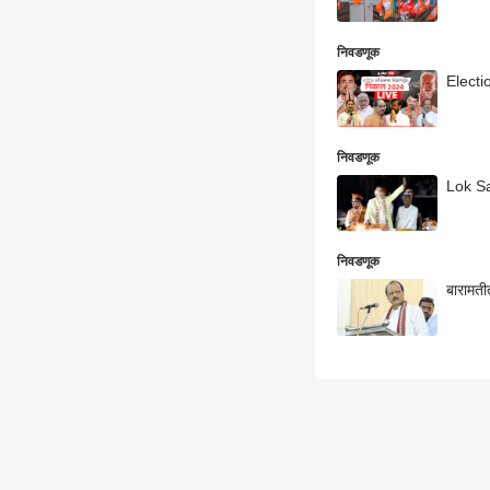
निवडणूक
निवडणूक
Lok Sab
निवडणूक
बारामती