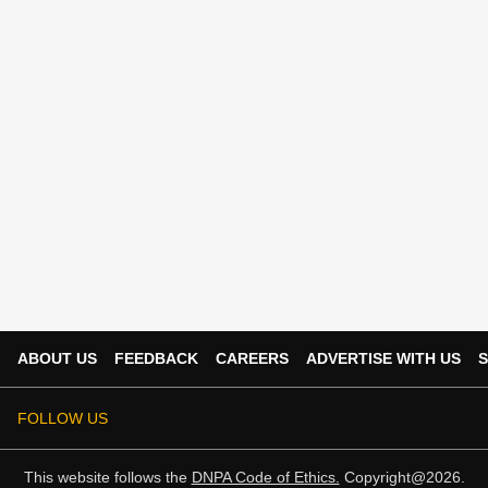
ABOUT US
FEEDBACK
CAREERS
ADVERTISE WITH US
S
FOLLOW US
This website follows the
DNPA Code of Ethics.
Copyright@2026.