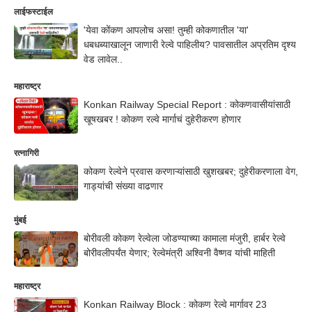
लाईफस्टाईल
'येवा कोंकण आपलोच असा! तुम्ही कोकणातील 'या'
धबधब्याखालून जाणारी रेल्वे पाहिलीय? पावसातील अप्रतिम दृश्य
वेड लावेल..
महाराष्ट्र
Konkan Railway Special Report : कोकणवासीयांसाठी
खूषखबर ! कोकण रल्वे मार्गाचं दुहेरीकरण होणार
रत्नागिरी
कोकण रेल्वेने प्रवास करणाऱ्यांसाठी खुशखबर; दुहेरीकरणाला वेग,
गाड्यांची संख्या वाढणार
मुंबई
बोरीवली कोकण रेल्वेला जोडण्याच्या कामाला मंजुरी, हार्बर रेल्वे
बोरीवलीपर्यंत येणार; रेल्वेमंत्री अश्विनी वैष्णव यांची माहिती
महाराष्ट्र
Konkan Railway Block : कोकण रेल्वे मार्गावर 23