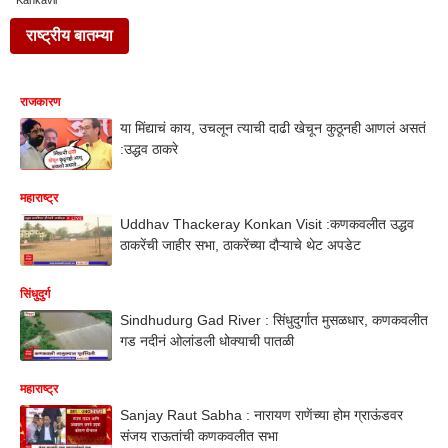
Kankavli
राष्ट्रीय बातम्या
राजकारण
या मिंद्याचं काय, उचलून त्याची दाढी खेचून कुठूनही आणलं असतं
:उद्धव ठाकरे
महाराष्ट्र
Uddhav Thackeray Konkan Visit :कणकवलीत उद्धव
ठाकरेंची जाहीर सभा, ठाकरेंच्या दौऱ्याचे थेट अपडेट
सिंधुदुर्ग
Sindhudurg Gad River : सिंधुदुर्गात मुसळधार, कणकवलीत
गड नदीनं ओलांडली धोक्याची पातळी
महाराष्ट्र
Sanjay Raut Sabha : नारायण राणेंच्या होम ग्राऊंडवर
संजय राऊतांची कणकवलीत सभा