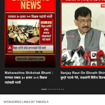
Maharashtra Shikshak Bharti :
Sanjay Raut On Eknath Shi
राज्यात तब्बल ३० हजार २०९ शिक्षक
कुत्रे गटाचे नेते, राऊतांनी शिंदेंना डिव
पदांसाठी भरती
SPONSORED LINKS BY TABOOLA