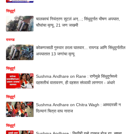
सिंधुदुर्ग
चालकाचं नियंत्रण सुटलं अन्...; सिंधुदुर्गात भीषण अपघात,
चौघांचा मृत्यू, 21 जण जखमी
रायगड
कोकणासाठी गुरुवार ठरला घातवार... रायगड आणि सिंधुदुर्गातील
अपघातात 13 जणांचा मृत्यू
सिंधुदुर्ग
Sushma Andhare on Rane : राणेंमुळे सिंधुदुर्गमध्ये
दहशतीचं वातावरण, ही दहशत संपवावी लागणार - अंधारे
सिंधुदुर्ग
Sushma Andhare on Chitra Wagh : आमदारकी न
दिल्यानं चित्रा वाघ नाराज
सिंधुदुर्ग
Sushma Andhare : कितीही गुन्हे दाखल होऊ द्या, सुषमा