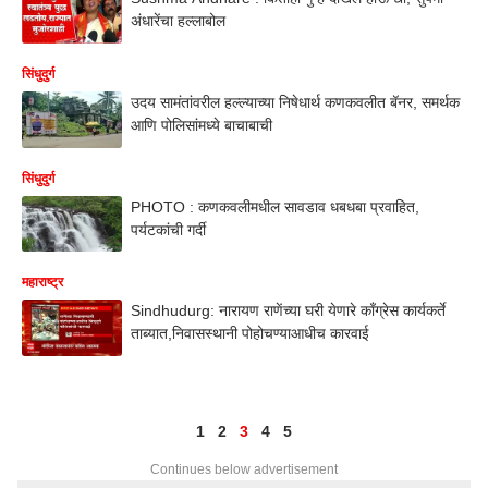
अंधारेंचा हल्लाबोल
सिंधुदुर्ग
उदय सामंतांवरील हल्ल्याच्या निषेधार्थ कणकवलीत बॅनर, समर्थक
आणि पोलिसांमध्ये बाचाबाची
सिंधुदुर्ग
PHOTO : कणकवलीमधील सावडाव धबधबा प्रवाहित,
पर्यटकांची गर्दी
महाराष्ट्र
Sindhudurg: नारायण राणेंच्या घरी येणारे काँग्रेस कार्यकर्ते
ताब्यात,निवासस्थानी पोहोचण्याआधीच कारवाई
1
2
3
4
5
Continues below advertisement